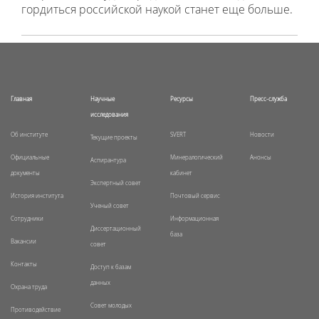
гордиться российской наукой станет еще больше.
Главная
Научные
Ресурсы
Пресс-служба
исследования
Об институте
SVERT
Новости
Текущие проекты
Официальные
Минералогический
Анонсы
Аспирантура
документы
кабинет
Экспертный совет
История института
Почтовый сервис
Ученый совет
Сотрудники
Информационная
Диссертационный
база
Вакансии
совет
Контакты
Доступ к базам
данных
Охрана труда
Совет молодых
Противодействие