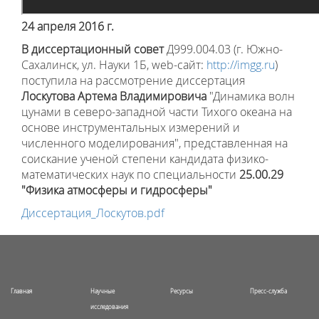
2
4 апреля 2016 г.
В диссертационный совет
Д999.004.03 (г. Южно-
Сахалинск, ул. Науки 1Б, web-сайт:
http://imgg.ru
)
поступила на рассмотрение диссертация
Лоскутова Артема Владимировича
"Динамика волн
цунами в северо-западной части Тихого океана на
основе инструментальных измерений и
численного моделирования", представленная на
соискание ученой степени кандидата физико-
математических наук по специальности
25.00.29
"Физика атмосферы и гидросферы"
Диссертация_Лоскутов.pdf
Главная
Научные
Ресурсы
Пресс-служба
исследования