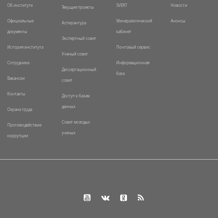
Об институте
SVERT
Новости
Текущие проекты
Официальные
Минералогический
Анонсы
Аспирантура
документы
кабинет
Экспертный совет
История института
Почтовый сервис
Ученый совет
Сотрудники
Информационная
Диссертационный
база
Вакансии
совет
Контакты
Доступ к базам
данных
Охрана труда
Совет молодых
Противодействие
ученых
коррупции