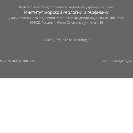
Федеральное государственное бюджетное учреждение науки
Институт морской геологии и геофизики
Дальневосточного отделения Российской академии наук (ИМГиГ ДВО РАН)
693022 Россия, г. Южно-Сахалинск, ул. Науки 1Б
+7 (4242) 791-517
© 2026 ИМГиГ ДВО РАН