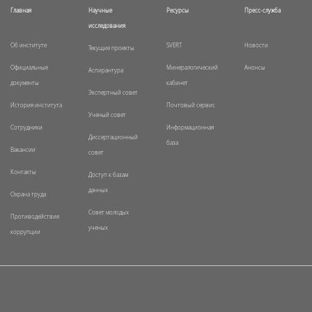
Главная
Научные
Ресурсы
Пресс-служба
исследования
Об институте
SVERT
Новости
Текущие проекты
Официальные
Минералогический
Анонсы
Аспирантура
документы
кабинет
Экспертный совет
История института
Почтовый сервис
Ученый совет
Сотрудники
Информационная
Диссертационный
база
Вакансии
совет
Контакты
Доступ к базам
данных
Охрана труда
Совет молодых
Противодействие
ученых
коррупции