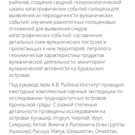
районов; создание сводной геохронологической
шкалы катастрофических событий голоцена для
выявления их периодичности вулканических
событий; изучение разнотипных голоценовых
отложений для выявления следов
катастрофических событий; составление
детальных схем вулканических построек и
прилегающих к ним территорий; петролого-
геохимическая характеристика продуктов
вулканической деятельности; мониторинг
вулканической активности на Курильских
островах.
Под руководством А.В. Рыбина Институт проводил
ежегодные комплексные научные экспедиции по
исследованию труднодоступных островов
Курильской гряды. С разной степенью
детальности проведены исследования на
островах Кунашир, Итуруп, Чирпой, Уруп,
Симушир, Кетой, Янкича и Рыпонкича (о-ва группы
Ушишир), Расшуа, Матуа, Шиашкотан, Онекотан,