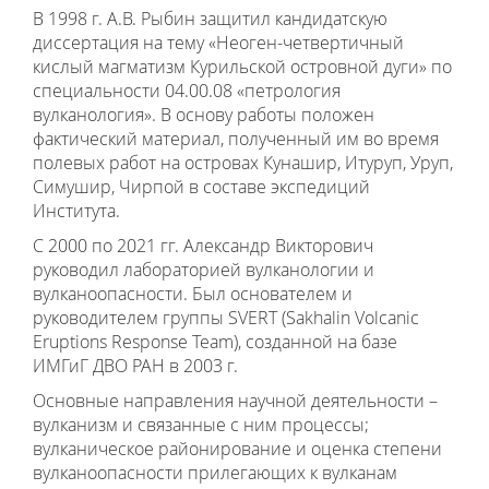
В 1998 г. А.В. Рыбин защитил кандидатскую
диссертация на тему «Неоген-четвертичный
кислый магматизм Курильской островной дуги» по
специальности 04.00.08 «петрология
вулканология». В основу работы положен
фактический материал, полученный им во время
полевых работ на островах Кунашир, Итуруп, Уруп,
Симушир, Чирпой в составе экспедиций
Института.
С 2000 по 2021 гг. Александр Викторович
руководил лабораторией вулканологии и
вулканоопасности. Был основателем и
руководителем группы SVERT (Sakhalin Volcanic
Eruptions Response Team), созданной на базе
ИМГиГ ДВО РАН в 2003 г.
Основные направления научной деятельности –
вулканизм и связанные с ним процессы;
вулканическое районирование и оценка степени
вулканоопасности прилегающих к вулканам