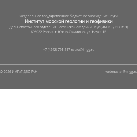
Федеральное государственное бюджетное учреждение науки
Институт морской геологии и геофизики
Дальневосточного отделения Российской академии наук (ИМГиГ ДВО РАН)
693022 Россия, г. Южно-Сахалинск, ул. Науки 1Б
+7 (4242) 791-517
© 2026 ИМГиГ ДВО РАН