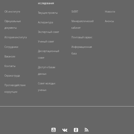
исследования
Об институте
SVERT
Новости
Текущие проекты
Официальные
Минералогический
Анонсы
Аспирантура
документы
кабинет
Экспертный совет
История института
Почтовый сервис
Ученый совет
Сотрудники
Информационная
Диссертационный
база
Вакансии
совет
Контакты
Доступ к базам
данных
Охрана труда
Совет молодых
Противодействие
ученых
коррупции