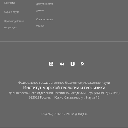
Контакты
Доступ к базам
данных
Охрана труда
Совет молодых
Противодействие
ученых
коррупции
Федеральное государственное бюджетное учреждение науки
Институт морской геологии и геофизики
Дальневосточного отделения Российской академии наук (ИМГиГ ДВО РАН)
693022 Россия, г. Южно-Сахалинск, ул. Науки 1Б
+7 (4242) 791-517