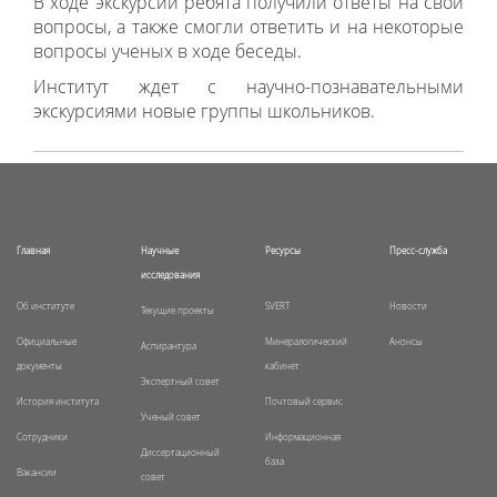
В ходе экскурсии ребята получили ответы на свои
вопросы, а также смогли ответить и на некоторые
вопросы ученых в ходе беседы.
Институт ждет с научно-познавательными
экскурсиями новые группы школьников.
Главная
Научные
Ресурсы
Пресс-служба
исследования
Об институте
SVERT
Новости
Текущие проекты
Официальные
Минералогический
Анонсы
Аспирантура
документы
кабинет
Экспертный совет
История института
Почтовый сервис
Ученый совет
Сотрудники
Информационная
Диссертационный
база
Вакансии
совет