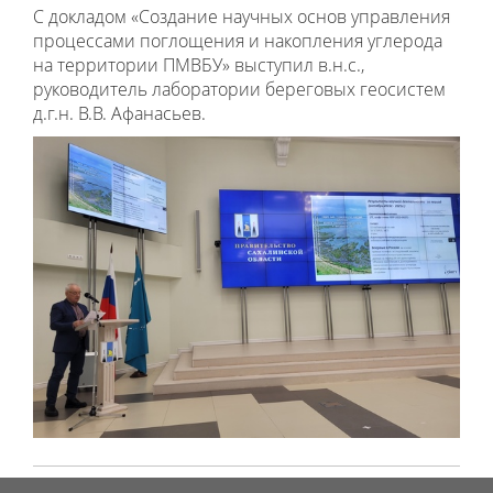
С докладом «Создание научных основ управления
процессами поглощения и накопления углерода
на территории ПМВБУ» выступил в.н.с.,
руководитель лаборатории береговых геосистем
д.г.н. В.В. Афанасьев.