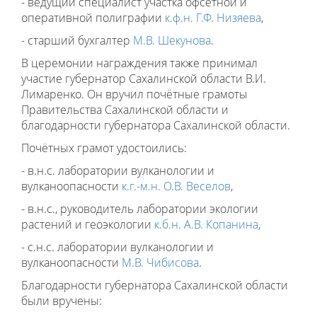
- ведущий специалист участка офсетной и
оперативной полиграфии
к.ф.н. Г.Ф. Низяева
,
- старший бухгалтер
М.В. Шекунова
.
В церемонии награждения также принимал
участие губернатор Сахалинской области В.И.
Лимаренко. Он вручил почётные грамоты
Правительства Сахалинской области и
благодарности губернатора Сахалинской области.
Почётных грамот удостоились:
- в.н.с. лаборатории вулканологии и
вулканоопасности
к.г.-м.н. О.В. Веселов
,
- в.н.с., руководитель лаборатории экологии
растений и геоэкологии
к.б.н. А.В. Копанина
,
- с.н.с. лаборатории вулканологии и
вулканоопасности
М.В. Чибисова
.
Благодарности губернатора Сахалинской области
были вручены: