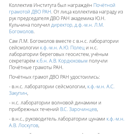
Коллектив Института был награждён
Почётной
грамотой ДВО РАН
. От лица коллектива награду из
рук председателя ДВО РАН академика Ю.Н.
Кульчина получил
директор, д.ф.-м.н. Л.М.
Богомолов
.
Сам Л.М. Богомолов вместе с в.н.с. лаборатории
сейсмологии
к.ф.-м.н. А.Ю. Полец
и н.с.
лаборатории береговых геосистем, учёным
секретарём
к.б.н. А.В. Кордюковым
получли
Почётные грамоты РАН.
Почётных грамот ДВО РАН удостоились:
- в.н.с. лаборатории сейсмологии,
к.ф.-м.н. А.С.
Закупин
,
- н.с. лаборатории волновой динамики и
прибрежных течений
В.С. Зарочинцев
,
- в.н.с., руководитель лаборатории цунами
к.ф.-м.н.
А.В. Лоскутов
,