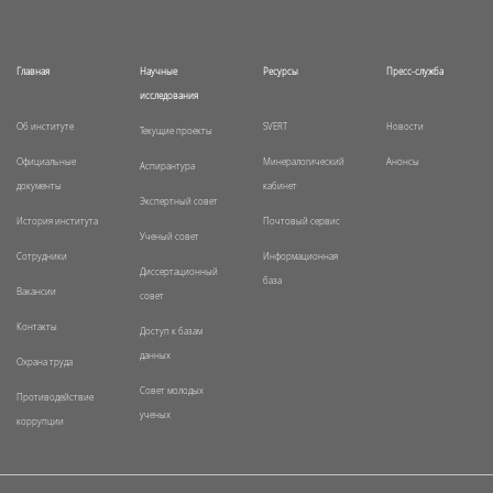
Главная
Научные
Ресурсы
Пресс-служба
исследования
Об институте
SVERT
Новости
Текущие проекты
Официальные
Минералогический
Анонсы
Аспирантура
документы
кабинет
Экспертный совет
История института
Почтовый сервис
Ученый совет
Сотрудники
Информационная
Диссертационный
база
Вакансии
совет
Контакты
Доступ к базам
данных
Охрана труда
Совет молодых
Противодействие
ученых
коррупции