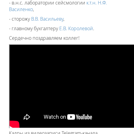
- в.н.с. лаборатории сейсмологии
к.т.н. Н.Ф.
Василенко
,
- сторожу
В.В. Васильеву
,
- главному бухгалтеру
Е.В. Королевой
.
Сердечно поздравляем коллег!
Кадры из видеозаписи Telegram-канала