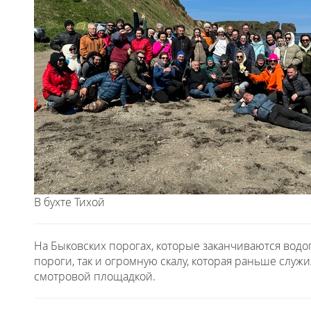
В бухте Тихой
На Быковских порогах, которые заканчиваются водо
пороги, так и огромную скалу, которая раньше служи
смотровой площадкой.