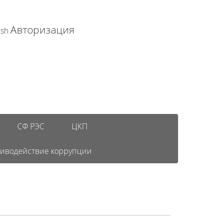
Авторизация
ish
СФ РЭС
ЦКП
иводействие коррупции