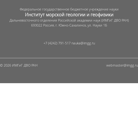
Федеральное государственное бюджетное учреждение науки
Институт морской геологии и геофизики
Дальневосточного отделения Российской академии наук (ИМГиГ ДВО РАН)
693022 Россия, г. Южно-Сахалинск, ул. Науки 1Б
+7 (4242) 791-517
© 2026 ИМГиГ ДВО РАН