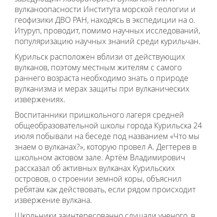
вулканоопасности Института морской геологии и
геофизики ДВО РАН, находясь в экспедиции на о.
Итуруп, проводит, помимо научных исследований,
популяризацию научных знаний среди курильчан.
Курильск расположен вблизи от действующих
вулканов, поэтому местным жителям с самого
раннего возраста необходимо знать о природе
вулканизма и мерах защиты при вулканических
извержениях.
Воспитанники пришкольного лагеря средней
общеобразовательной школы города Курильска 24
июля побывали на беседе под названием «Что мы
знаем о вулканах?», которую провел А. Дегтерев в
школьном актовом зале. Артём Владимирович
рассказал об активных вулканах Курильских
островов, о строении земной коры, объяснил
ребятам
как действовать, если рядом происходит
извержение вулкана.
Школьники заинтересованно слушали ученого, в