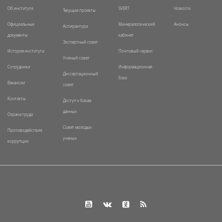
Об институте
SVERT
Новости
Текущие проекты
Официальные
Минералогический
Анонсы
Аспирантура
документы
кабинет
Экспертный совет
История института
Почтовый сервис
Ученый совет
Сотрудники
Информационная
Диссертационный
база
Вакансии
совет
Контакты
Доступ к базам
данных
Охрана труда
Совет молодых
Противодействие
ученых
коррупции