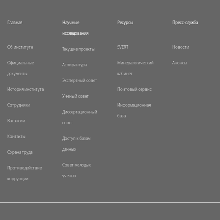
Главная
Научные
Ресурсы
Пресс-служба
исследования
Об институте
SVERT
Новости
Текущие проекты
Официальные
Минералогический
Анонсы
Аспирантура
документы
кабинет
Экспертный совет
История института
Почтовый сервис
Ученый совет
Сотрудники
Информационная
Диссертационный
база
Вакансии
совет
Контакты
Доступ к базам
данных
Охрана труда
Совет молодых
Противодействие
ученых
коррупции