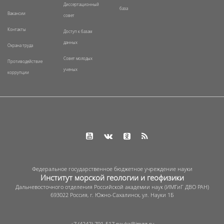
Диссертационный
база
Вакансии
совет
Контакты
Доступ к базам
данных
Охрана труда
Совет молодых
Противодействие
ученых
коррупции
Федеральное государственное бюджетное учреждение науки
Институт морской геологии и геофизики
Дальневосточного отделения Российской академии наук (ИМГиГ ДВО РАН)
693022 Россия, г. Южно-Сахалинск, ул. Науки 1Б
+7 (4242) 791-517