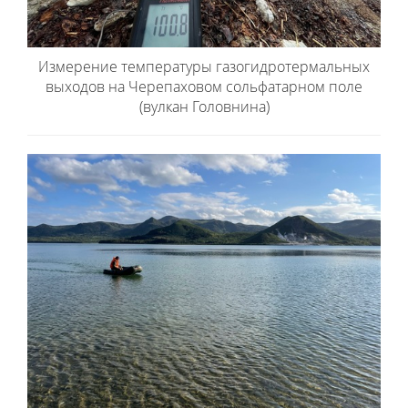
Измерение температуры газогидротермальных
выходов на Черепаховом сольфатарном поле
(вулкан Головнина)