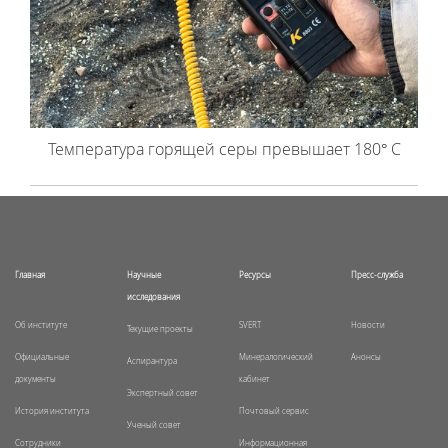
Температура горящей серы превышает 180° С
Главная
Научные
Ресурсы
Пресс-служба
исследования
Об институте
SVERT
Новости
Текущие проекты
Официальные
Минералогический
Анонсы
Аспирантура
документы
кабинет
Экспертный совет
История института
Почтовый сервис
Ученый совет
Сотрудники
Информационная