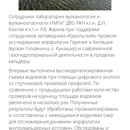
Сотрудники лаборатории вулканологии и
вулканоопасности ИМГиГ ДВО РАН к.г.н. Д.Н.
Козлов и к.г.н. Р.В. Жарков при поддержке
сотрудников заповедника «Курильский» провели
исследование морфологии Горячее и Кипящее
(вулкан Головнина, о. Кунашир) и современной
газогидротермальной деятельности в пределах
кальдеры.
Впервые выполнена высокодетализированная
съемка водоемов при помощи цифрового эхолота
со спутниковой привязкой профилей. По
сравнению с предыдущими работами количество
промеров на единицу площади водоемов
увеличено в несколько раз. Полученные
результаты будут обработаны, проанализированы
и сопоставлены с имеющимися моделями озер
для отслеживания динамики морфологии
внутрикальдерных котловин. Обследованы и