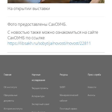
На открытии выставки
Фото предоставлены СахОУНБ.
С новостью также можно ознакомиться на сайте
СахОУНБ по ссылке
https://libsakh.ru/sobytija/novosti/novost/22811
Главная
Научные
Ресурсы
Пресс-служба
исследования
Об институте
SVERT
Новости
Текущие проекты
Официальные
Минералогический
Анонсы
Аспирантура
документы
кабинет
Экспертный совет
История института
Почтовый сервис