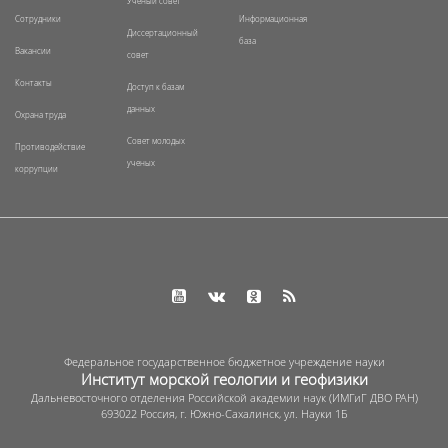
Ученый совет
Сотрудники
Информационная
Диссертационный
база
Вакансии
совет
Контакты
Доступ к базам
данных
Охрана труда
Совет молодых
Противодействие
ученых
коррупции
Федеральное государственное бюджетное учреждение науки
Институт морской геологии и геофизики
Дальневосточного отделения Российской академии наук (ИМГиГ ДВО РАН)
693022 Россия, г. Южно-Сахалинск, ул. Науки 1Б