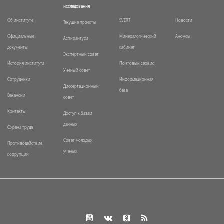
исследования
Об институте
SVERT
Новости
Текущие проекты
Официальные
Минералогический
Анонсы
Аспирантура
документы
кабинет
Экспертный совет
История института
Почтовый сервис
Ученый совет
Сотрудники
Информационная
Диссертационный
база
Вакансии
совет
Контакты
Доступ к базам
данных
Охрана труда
Совет молодых
Противодействие
ученых
коррупции