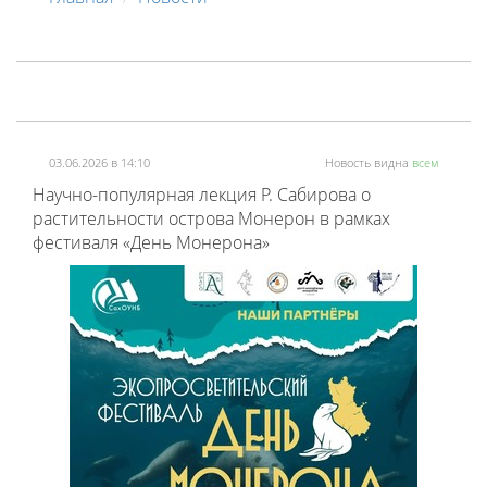
03.06.2026 в 14:10
Новость видна
всем
Научно-популярная лекция Р. Сабирова о
растительности острова Монерон в рамках
фестиваля «День Монерона»