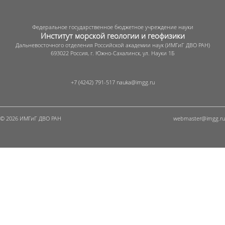
Федеральное государственное бюджетное учреждение науки
Институт морской геологии и геофизики
Дальневосточного отделения Российской академии наук (ИМГиГ ДВО РАН)
693022 Россия, г. Южно-Сахалинск, ул. Науки 1Б
+7 (4242) 791-517
© 2026 ИМГиГ ДВО РАН