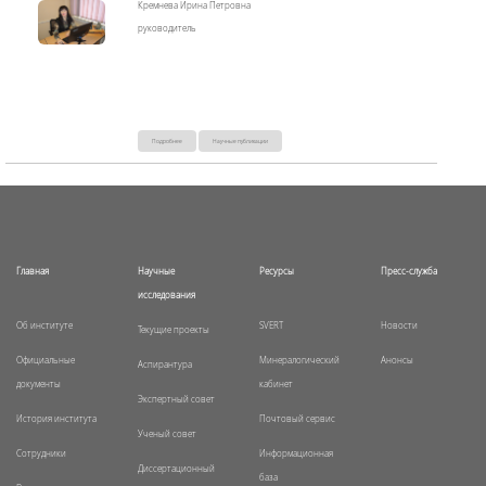
Кремнева Ирина Петровна
руководитель
Подробнее
Научные публикации
Главная
Научные
Ресурсы
Пресс-служба
исследования
Об институте
SVERT
Новости
Текущие проекты
Официальные
Минералогический
Анонсы
Аспирантура
документы
кабинет
Экспертный совет
История института
Почтовый сервис
Ученый совет
Сотрудники
Информационная
Диссертационный
база