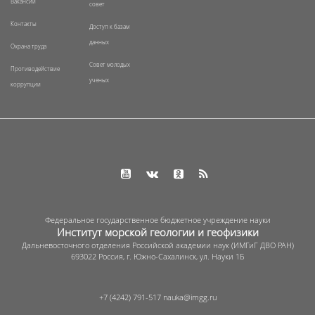
Вакансии
совет
Контакты
Доступ к базам
данных
Охрана труда
Совет молодых
Противодействие
ученых
коррупции
Федеральное государственное бюджетное учреждение науки
Институт морской геологии и геофизики
Дальневосточного отделения Российской академии наук (ИМГиГ ДВО РАН)
693022 Россия, г. Южно-Сахалинск, ул. Науки 1Б
+7 (4242) 791-517