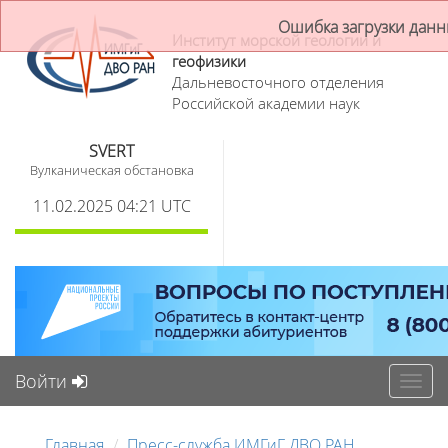
Ошибка загрузки дан
Институт морской геологии и
геофизики
Дальневосточного отделения
Российской академии наук
SVERT
Вулканическая обстановка
11.02.2025 04:21 UTC
Войти
Toggl
navig
Главная
Пресс-служба ИМГиГ ДВО РАН