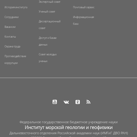
Экспертный совет
История института
Почтовый сервис
Ученый совет
Сотрудники
Информационная
Диссертационный
база
Вакансии
совет
Контакты
Доступ к базам
данных
Охрана труда
Совет молодых
Противодействие
ученых
коррупции
Федеральное государственное бюджетное учреждение науки
Институт морской геологии и геофизики
Дальневосточного отделения Российской академии наук (ИМГиГ ДВО РАН)