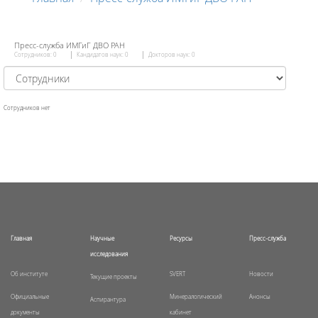
Пресс-служба ИМГиГ ДВО РАН
Сотрудников: 0
Кандидатов наук: 0
Докторов наук: 0
Сотрудников нет
Главная
Научные
Ресурсы
Пресс-служба
исследования
Об институте
SVERT
Новости
Текущие проекты
Официальные
Минералогический
Анонсы
Аспирантура
документы
кабинет