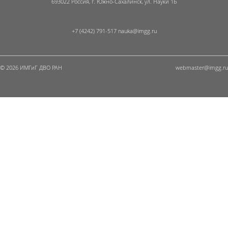
693022 Россия, г. Южно-Сахалинск, ул. Науки 1Б
+7 (4242) 791-517
© 2026 ИМГиГ ДВО РАН