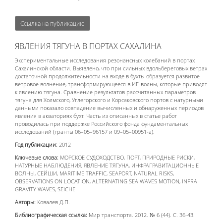
Ссылка на публикацию
ЯВЛЕНИЯ ТЯГУНА В ПОРТАХ САХАЛИНА
Экспериментальные исследования резонансных колебаний в портах
Сахалинской области. Выявлено, что при сильных вдольбереговых ветрах
достаточной продолжительности на входе в бухты образуется развитое
ветровое волнение, трансформирующееся в ИГ-волны, которые приводят
к явлению тягуна. Сравнение результатов рассчитанных параметров
тягуна для Холмского, Углегорского и Корсаковского портов с натурными
данными показало совпадение вычисленных и обнаруженных периодов
явления в акваториях бухт. Часть из описанных в статье работ
проводилась при поддержке Российского фонда фундаментальных
исследований (гранты 06–05–96157 и 09–05–00951‑a).
Год публикации:
2012
Ключевые слова:
МОРСКОЕ СУДОХОДСТВО, ПОРТ, ПРИРОДНЫЕ РИСКИ,
НАТУРНЫЕ НАБЛЮДЕНИЯ, ЯВЛЕНИЕ ТЯГУНА, ИНФРАГРАВИТАЦИОННЫЕ
ВОЛНЫ, СЕЙШИ, MARITIME TRAFFIC, SEAPORT, NATURAL RISKS,
OBSERVATIONS ON LOCATION, ALTERNATING SEA WAVES MOTION, INFRA
GRAVITY WAVES, SEICHE
Авторы:
Ковалев Д.П.
Библиографическая ссылка:
Мир транспорта. 2012. № 6 (44). С. 36-43.