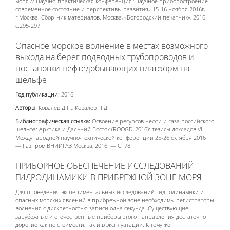
моря // Научно-практическая конференция “Научное приборостроение –
современное состояние и перспективы развития» 15-16 ноября 2016г,
г.Москва. Сбор-ник материалов. Москва, «Богородский печатник», 2016. –
с.295-297
Опасное морское волнение в местах возможного
выхода на берег подводных трубопроводов и
постановки нефтедобывающих платформ на
шельфе
Год публикации:
2016
Авторы:
Ковалев Д.П., Ковалев П.Д.
Библиографическая ссылка:
Освоение ресурсов нефти и газа российского
шельфа: Арктика и Дальний Восток (ROOGD-2016): тезисы докладов VI
Международной научно-технической конференции 25-26 октября 2016 г.
— Газпром ВНИИГАЗ Москва, 2016. — С. 78.
ПРИБОРНОЕ ОБЕСПЕЧЕНИЕ ИССЛЕДОВАНИЙ
ГИДРОДИНАМИКИ В ПРИБРЕЖНОЙ ЗОНЕ МОРЯ
Для проведения экспериментальных исследований гидродинамики и
опасных морских явлений в прибрежной зоне необходимы регистраторы
волнения с дискретностью записи одна секунда. Существующие
зарубежные и отечественные приборы этого направления достаточно
дорогие как по стоимости, так и в эксплуатации. К тому же