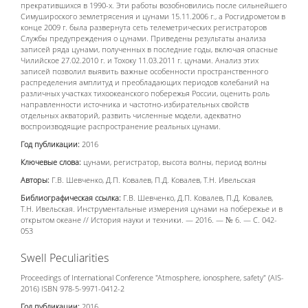
прекратившихся в 1990-х. Эти работы возобновились после сильнейшего
Симушироского землетрясения и цунами 15.11.2006 г., а Росгидрометом в
конце 2009 г. была развернута сеть телеметрических регистраторов
Службы предупреждения о цунами. Приведены результаты анализа
записей ряда цунами, полученных в последние годы, включая опасные
Чилийское 27.02.2010 г. и Тохоку 11.03.2011 г. цунами. Анализ этих
записей позволил выявить важные особенности пространственного
распределения амплитуд и преобладающих периодов колебаний на
различных участках тихоокеанского побережья России, оценить роль
направленности источника и частотно-избирательных свойств
отдельных акваторий, развить численные модели, адекватно
воспроизводящие распространение реальных цунами.
Год публикации:
2016
Ключевые слова:
цунами, регистратор, высота волны, период волны
Авторы:
Г.В. Шевченко, Д.П. Ковалев, П.Д. Ковалев, Т.Н. Ивельская
Библиографическая ссылка:
Г.В. Шевченко, Д.П. Ковалев, П.Д. Ковалев,
Т.Н. Ивельская. Инструментальные измерения цунами на побережье и в
открытом океане // История науки и техники. — 2016. — № 6. — С. 042-
053
Swell Peculiarities
Proceedings of International Conference "Atmosphere, ionosphere, safety" (AIS-
2016) ISBN 978-5-9971-0412-2
Год публикации:
2016