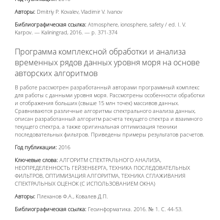
Авторы:
Dmitriy P. Kovalev, Vladimir V. Ivanov
Библиографическая ссылка:
Atmosphere, ionosphere, safety / ed. I. V.
Karpov. — Kaliningrad, 2016. — p. 371-374
Программа комплексной обработки и анализа
временных рядов данных уровня моря на основе
авторских алгоритмов
В работе рассмотрен разработанный авторами программный комплекс
для работы с данными уровня моря. Рассмотрены особенности обработки
и отображения больших (свыше 15 млн точек) массивов данных.
Сравниваются различные алгоритмы спектрального анализа данных,
описан разработанный алгоритм расчета текущего спектра и взаимного
текущего спектра, а также оригинальная оптимизация техники
последовательных фильтров. Приведены примеры результатов расчетов.
Год публикации:
2016
Ключевые слова:
АЛГОРИТМ СПЕКТРАЛЬНОГО АНАЛИЗА,
НЕОПРЕДЕЛЕННОСТЬ ГЕЙЗЕНБЕРГА, ТЕХНИКА ПОСЛЕДОВАТЕЛЬНЫХ
ФИЛЬТРОВ, ОПТИМИЗАЦИЯ АЛГОРИТМА, ТЕХНИКА СГЛАЖИВАНИЯ
СПЕКТРАЛЬНЫХ ОЦЕНОК (С ИСПОЛЬЗОВАНИЕМ ОКНА)
Авторы:
Плеханов Ф.А., Ковалев Д.П.
Библиографическая ссылка:
Геоинформатика. 2016. № 1. С. 44-53.