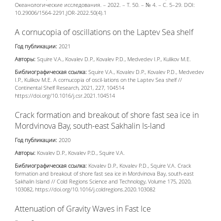
Океанологические исследования. – 2022. – Т. 50. – № 4. – С. 5–29. DOI:
10.29006/1564-2291.JOR-2022.50(4).1
A cornucopia of oscillations on the Laptev Sea shelf
Год публикации:
2021
Авторы:
Squire V.A., Kovalev D.P., Kovalev P.D., Medvedev I.P., Kulikov M.E.
Библиографическая ссылка:
Squire V.A., Kovalev D.P., Kovalev P.D., Medvedev
I.P., Kulikov M.E. A cornucopia of oscil-lations on the Laptev Sea shelf //
Continental Shelf Research, 2021, 227, 104514
https://doi.org/10.1016/j.csr.2021.104514
Crack formation and breakout of shore fast sea ice in
Mordvinova Bay, south-east Sakhalin Is-land
Год публикации:
2020
Авторы:
Kovalev D.P., Kovalev P.D., Squire V.A.
Библиографическая ссылка:
Kovalev D.P., Kovalev P.D., Squire V.A. Crack
formation and breakout of shore fast sea ice in Mordvinova Bay, south-east
Sakhalin Island // Cold Regions Science and Technology, Volume 175, 2020,
103082, https://doi.org/10.1016/j.coldregions.2020.103082
Attenuation of Gravity Waves in Fast Ice