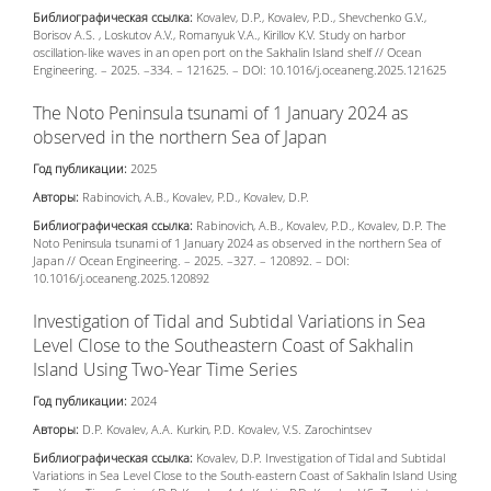
Библиографическая ссылка:
Kovalev, D.P., Kovalev, P.D., Shevchenko G.V.,
Borisov A.S. , Loskutov A.V., Romanyuk V.A., Kirillov K.V. Study on harbor
oscillation-like waves in an open port on the Sakhalin Island shelf // Ocean
Engineering. – 2025. –334. – 121625. – DOI: 10.1016/j.oceaneng.2025.121625
The Noto Peninsula tsunami of 1 January 2024 as
observed in the northern Sea of Japan
Год публикации:
2025
Авторы:
Rabinovich, A.B., Kovalev, P.D., Kovalev, D.P.
Библиографическая ссылка:
Rabinovich, A.B., Kovalev, P.D., Kovalev, D.P. The
Noto Peninsula tsunami of 1 January 2024 as observed in the northern Sea of
Japan // Ocean Engineering. – 2025. –327. – 120892. – DOI:
10.1016/j.oceaneng.2025.120892
Investigation of Tidal and Subtidal Variations in Sea
Level Close to the Southeastern Coast of Sakhalin
Island Using Two-Year Time Series
Год публикации:
2024
Авторы:
D.P. Kovalev, A.A. Kurkin, P.D. Kovalev, V.S. Zarochintsev
Библиографическая ссылка:
Kovalev, D.P. Investigation of Tidal and Subtidal
Variations in Sea Level Close to the South-eastern Coast of Sakhalin Island Using