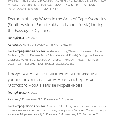
Two-Year Time Series / D.P. Kovalev, A.A. Kurkin, P.D. Kovalev, V.S. Zarochintsev
// Russian Journal of Earth Sciences. – 2024. – No. 3. – P. 1–17. – DOI:
10.2205/2024ES000908. – EDN: EHYHPC.
Features of Long Waves in the Area of Cape Svobodny
(South-Eastern Part of Sakhalin Island, Russia) During
the Passage of Cyclones
Год публикации:
2023
Авторы:
A. Kurkin, D. Kovalev, O. Kurkina, P. Kovalev
Библиографическая ссылка:
Features of Long Waves in the Area of Cape
Svobodny (South-Eastern Part of Sakhalin Island, Russia) During the Passage of
Cyclones / A. Kurkin, D. Kovalev, O. Kurkina, P. Kovalev // Russ. J. Earth. Sci. –
2023. – 23. – ES3003. – DOI: 10.2205/2023es000852
Продолжительные повышения и понижения
уровня покрытого льдом моря у побережья
Охотского моря в заливе Мордвинова
Год публикации:
2022
Авторы:
Д.П. Ковалев, П.Д. Ковалев, А.С. Борисов
Библиографическая ссылка:
Ковалев, Д.П. Продолжительные повышения
и понижения уровня покрытого льдом моря у побережья Охотского моря
в заливе Мордвинова / Д.П. Ковалев, П.Д. Ковалев, А.С. Бо-рисов //