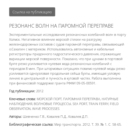
Ссылка на публикацию
РЕЗОНАНС ВОЛН НА ПАРОМНОЙ ПЕРЕПРАВЕ
Экспериментальные исследования резонансных колебаний волн в порту
Холмск. Негативное влияние морской стихии на разгрузку
железнодорожных составов с судов паромной переправы, связывающей
о.Сахалин с материком. Использовались автономные и кабельные
регистраторы придонного гидростатического давления, отражающие
вариации морской поверхности. Показано, что при цунами в портовой
бухте резко усиливается нулевая мода резонансных колебаний с
периодом 8 мин. При штормовых ситуациях помимо нулевой моды резко
усиливается одноузловая продольная сейша бухты, имеющая узловую
линию в центральной и пучность в кутовой частях. Работа выполнена
при финансовой поддержке гранта РФФИ 09-05-00591.
Год публикации:
2012
Ключевые слова:
МОРСКОЙ ПОРТ, ПАРОМНАЯ ПЕРЕПРАВА, НАТУРНЫЕ
НАБЛЮДЕНИЯ, ВОЛНОВЫЕ ПРОЦЕССЫ, SEA PORT, TRAIN FERRY, FIELD
OBSERVATION, WAVE PROCESSES
Авторы:
Шевченко Г.В., Ковалев П.Д., Ковалев Д.П.
Библиографическая ссылка:
Мир транспорта. 2012. Т. 39. № 1. С. 58-65.