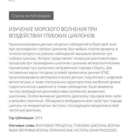
Ссылка на публикацию
ИЗУЧЕНИЕ МОРСКОГО ВОЛНЕНИЯ ПРИ
ВОЗДЕЙСТВИИ ГЛУБОКИХ ЦИКЛОНОВ
Проанализированы данные натурных наблюдений в береговой зоне
при прохождении глубоких циклонов. Был выбран отрезок времени, в
течение которого на районы наблюдений оказывали влияние три
глубоких циклона. Интерес представляет генерация длинноволновых
процессов при прохождении циклонов с разными метеорологическими
параметрами при различных направлениях подхода к берегу. Для
составления карты погодных условий привлечены данные УГМС,
проанализированы метеорологические данные, полученные с цифровой
метеостанции, а также спектральные характеристики колебаний уровня
гидростатического давления в точках наблюдения. Были выявлены
частоты возбуждения длинноволновых колебаний, вызванных
циклонами. Особое внимание уделялось диапазону периодов волн зыби
и ветрового волнения. Обнаружено возбуждение волн зыби при подходе
циклона на нехарактерных частотах с последующим смещением в свой
частотный диапазон.
Год публикации:
2014
Ключевые слова:
ВОЛНОВЫЕ ПРОЦЕССЫ, ГЛУБОКИЕ ЦИКЛОНЫ, ВОЛНЫ
ЗЫБИ, ВЕТРОВЫЕ ВОЛНЫ, РЕЗОНАНСНЫЕ ЧАСТОТЫ, WAVE PROCESSES,