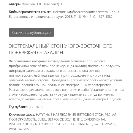
Авторы:
Ковалев П.Д., Ковалев Д.П.
Библиографическая ссылка:
Вестник Тамбовского университета. Серия:
Естественные и технические науки. 2013. Т. 18. № 4-1. С. 1377-1382.
Ссылка на публикацию
ЭКСТРЕМАЛЬНЫЙ СГОН У ЮГО-ВОСТОЧНОГО
ПОБЕРЕЖЬЯ О.САХАЛИН
Выполненные натурные исследования волновых процессов в
прибрежной зоне вблизи пос.Взморье (о.Сахалин) позволили получить
цифровую запись экстремального ветрового сгона редкой
повторяемости, наблюдавшегося при прохождении циклона над
северной частью острова. Проведен анализ метеорологических условий
возникновения сгонной волны и ее спектральных характеристик.
Рассмотрена динамика ветрового волнения и зыби. Установлено, что при
сгоне наблюдается существенное уменьшение амплитуд волнения,
вплоть до окончания сгона, после чего заметен даже некоторый подъем.
Год публикации:
2013
Ключевые слова:
НАТУРНЫЕ НАБЛЮДЕНИЯ, ВЕТРОВОЙ СГОН, РЕДКАЯ
ПОВТОРЯЕМОСТЬ, ЗЫБЬ, ВЕТРОВОЕ ВОЛНЕНИЕ, EXPERIMENTAL
INVESTIGATIONS, NEGATIVE SURGE, RARE OCCURRENCE, SWELL WAVES,
WIND WAVES