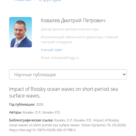
Ковалев Дмитрий Петрович
Доктор физико-математических наук
Исполняющий обязанности директора, главный
научный сотрудник
Ученый совет
Email:
Impact of Rossby ocean waves on short-period sea
surface waves.
Год публикации:
2026
Авторы:
Kovalev, D.P., Kovalev, P.D.
Библиографическая ссылка:
Kovalev, D.P., Kovalev, P.D. Impact of Rossby
ocean waves on short-period sea surface waves. Ocean Dynamics 76, 29 (2026).
https://doi.org/10.1007/s10236-026-01788-6