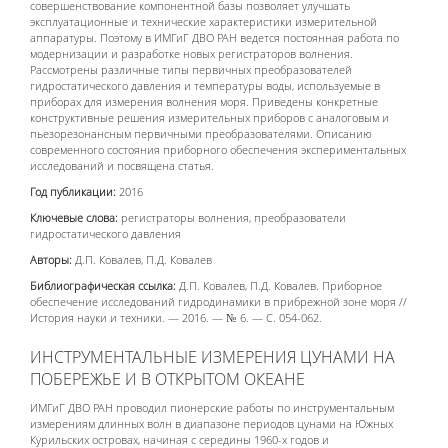
совершенствование компонентной базы позволяет улучшать
эксплуатационные и технические характеристики измерительной
аппаратуры. Поэтому в ИМГиГ ДВО РАН ведется постоянная работа по
модернизации и разработке новых регистраторов волнения.
Рассмотрены различные типы первичных преобразователей
гидростатического давления и температуры воды, используемые в
приборах для измерения волнения моря. Приведены конкретные
конструктивные решения измерительных приборов с аналоговым и
пьезорезонансным первичными преобразователями. Описанию
современного состояния приборного обеспечения экспериментальных
исследований и посвящена статья.
Год публикации:
2016
Ключевые слова:
регистраторы волнения, преобразователи
гидростатического давления
Авторы:
Д.П. Ковалев, П.Д. Ковалев
Библиографическая ссылка:
Д.П. Ковалев, П.Д. Ковалев. Приборное
обеспечение исследований гидродинамики в прибрежной зоне моря //
История науки и техники. — 2016. — № 6. — С. 054-062.
ИНСТРУМЕНТАЛЬНЫЕ ИЗМЕРЕНИЯ ЦУНАМИ НА
ПОБЕРЕЖЬЕ И В ОТКРЫТОМ ОКЕАНЕ
ИМГиГ ДВО РАН проводил пионерские работы по инструментальным
измерениям длинных волн в диапазоне периодов цунами на Южных
Курильских островах, начиная с середины 1960-х годов и