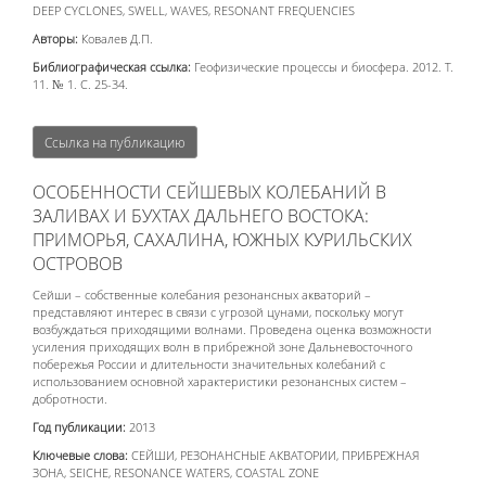
DEEP CYCLONES, SWELL, WAVES, RESONANT FREQUENCIES
Авторы:
Ковалев Д.П.
Библиографическая ссылка:
Геофизические процессы и биосфера. 2012. Т.
11. № 1. С. 25-34.
Ссылка на публикацию
ОСОБЕННОСТИ СЕЙШЕВЫХ КОЛЕБАНИЙ В
ЗАЛИВАХ И БУХТАХ ДАЛЬНЕГО ВОСТОКА:
ПРИМОРЬЯ, САХАЛИНА, ЮЖНЫХ КУРИЛЬСКИХ
ОСТРОВОВ
Сейши – собственные колебания резонансных акваторий –
представляют интерес в связи с угрозой цунами, поскольку могут
возбуждаться приходящими волнами. Проведена оценка возможности
усиления приходящих волн в прибрежной зоне Дальневосточного
побережья России и длительности значительных колебаний с
использованием основной характеристики резонансных систем –
добротности.
Год публикации:
2013
Ключевые слова:
СЕЙШИ, РЕЗОНАНСНЫЕ АКВАТОРИИ, ПРИБРЕЖНАЯ
ЗОНА, SEICHE, RESONANCE WATERS, COASTAL ZONE