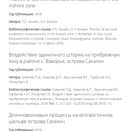
inshore zone
Год публикации:
2018
Авторы:
P.D. Kovalev, D.P. Kovalev
Библиографическая ссылка:
P.D. Kovalev, D.P. Kovalev. Practice of sea level
oscillations measurements in the inshore zone // Workshop on Sea–Level
Measurements in Hostile Conditions, State Oceanographic Institute, Moscow,
Russian Federation, 13-15 March 2018.
Воздействие одиночного шторма на прибрежную
зону в районе с. Взморье, острова Сахалин
Год публикации:
2018
Авторы:
Ковалев П.Д., Ковалев Д.П., Зарочинцев В.С., Горбунов А.О.,
Лоскутов А.В.
Библиографическая ссылка:
Ковалев П.Д., Ковалев Д.П., Зарочинцев В.С.,
Горбунов А.О., Лоскутов А.В. Воздей-ствие одиночного шторма на
прибрежную зону в районе с. Взморье, острова Сахалин // Экологические
системы и приборы, 2018. №8. С. 3-7 DOI: 10.25791/esip.08.2018.115
Длинноволновые процессы на юго-восточном
шельфе острова Сахалин
Год публикации:
2018