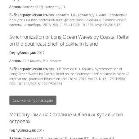
Авторы:
Ковалев П.Д., Ковалев Д.П.
Библиографическая ссылка:
Ковалев П.Д., Ковалев Д.П. Длинноволновые
процессы на юго-восточном шельфе ост-рова Сахалин // Экологические
системы и приборы, 2018. №8. С. 36-41 DOI: 10.25791/esip.08.2018.121
Synchronization of Long Ocean Waves by Coastal Relief
on the Southeast Shelf of Sakhalin Island
Год публикации:
2017
Авторы:
D.P. Kovalev, P.D. Kovalev
Библиографическая ссылка:
D.P. Kovalev, P.D. Kovalev. Synchronization of
Long Ocean Waves by Coastal Relief on the Southeast Shelf of Sakhalin Island //
International Journal of Bifurcation and Chaos. 2017. Vol.27. N.13. 1750195(8)
DOI: 10.1142/S0218127417501954
Ссылка на публикацию
Метеоцунами на Сахалине и Южных Курильских
островах
Год публикации:
2017
Авторы:
Ковалев П.Д., Шевченко Г.В., Ковалев Д.П., Шишикин А.А.