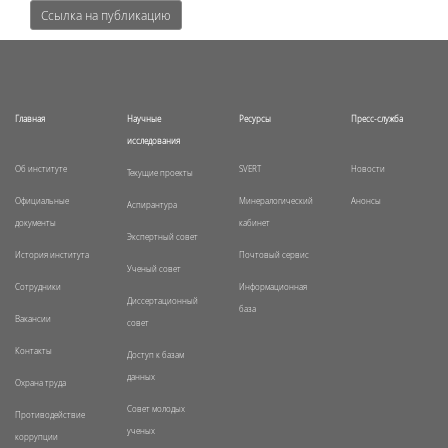
Ссылка на публикацию
Главная
Научные
Ресурсы
Пресс-служба
исследования
Об институте
SVERT
Новости
Текущие проекты
Официальные
Минералогический
Анонсы
Аспирантура
документы
кабинет
Экспертный совет
История института
Почтовый сервис
Ученый совет
Сотрудники
Информационная
Диссертационный
база
Вакансии
совет
Контакты
Доступ к базам
данных
Охрана труда
Совет молодых
Противодействие
ученых
коррупции