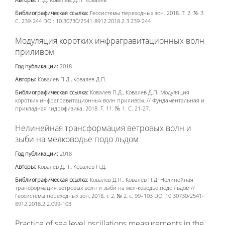
Библиографическая ссылка:
Геосистемы переходных зон. 2018. Т. 2. № 3.
С. 239-244 DOI: 10.30730/2541-8912.2018.2.3.239-244
Модуляция коротких инфрагравитационных волн
приливом
Год публикации:
2018
Авторы:
Ковалев П.Д., Ковалев Д.П.
Библиографическая ссылка:
Ковалев П.Д., Ковалев Д.П. Модуляция
коротких инфрагравитационных волн приливом. // Фундаментальная и
прикладная гидрофизика. 2018. Т. 11. № 1. С. 21-27.
Нелинейная трансформация ветровых волн и
зыби на мелководье подо льдом
Год публикации:
2018
Авторы:
Ковалев Д.П., Ковалев П.Д.
Библиографическая ссылка:
Ковалев Д.П., Ковалев П.Д. Нелинейная
трансформация ветровых волн и зыби на мел-ководье подо льдом //
Геосистемы переходных зон, 2018, т. 2, № 2, с. 99–103 DOI 10.30730/2541-
8912.2018.2.2.099-103
Practice of sea level oscillations measurements in the