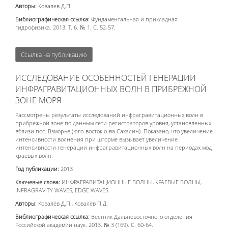
Авторы:
Ковалев Д.П.
Библиографическая ссылка:
Фундаментальная и прикладная
гидрофизика. 2013. Т. 6. № 1. С. 52-57.
Ссылка на публикацию
ИССЛЕДОВАНИЕ ОСОБЕННОСТЕЙ ГЕНЕРАЦИИ
ИНФРАГРАВИТАЦИОННЫХ ВОЛН В ПРИБРЕЖНОЙ
ЗОНЕ МОРЯ
Рассмотрены результаты исследований инфрагравитационных волн в
прибрежной зоне по данным сети регистраторов уровня, установленных
вблизи пос. Взморье (юго-восток о-ва Сахалин). Показано, что увеличение
интенсивности волнения при шторме вызывает увеличение
интенсивности генерации инфрагравитационных волн на периодах мод
краевых волн.
Год публикации:
2013
Ключевые слова:
ИНФРАГРАВИТАЦИОННЫЕ ВОЛНЫ, КРАЕВЫЕ ВОЛНЫ,
INFRAGRAVITY WAVES, EDGE WAVES
Авторы:
Ковалёв Д.П., Ковалёв П.Д.
Библиографическая ссылка:
Вестник Дальневосточного отделения
Российской академии наук. 2013. № 3 (169). С. 60-64.