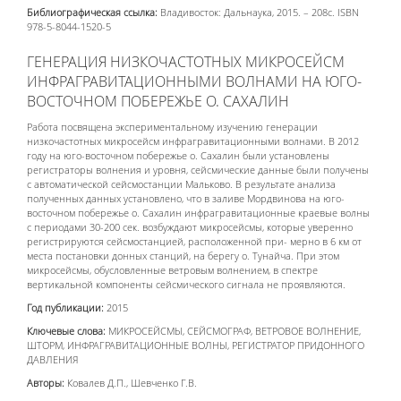
Библиографическая ссылка:
Владивосток: Дальнаука, 2015. – 208с. ISBN
978-5-8044-1520-5
ГЕНЕРАЦИЯ НИЗКОЧАСТОТНЫХ МИКРОСЕЙСМ
ИНФРАГРАВИТАЦИОННЫМИ ВОЛНАМИ НА ЮГО-
ВОСТОЧНОМ ПОБЕРЕЖЬЕ О. САХАЛИН
Работа посвящена экспериментальному изучению генерации
низкочастотных микросейсм инфрагравитационными волнами. В 2012
году на юго-восточном побережье о. Сахалин были установлены
регистраторы волнения и уровня, сейсмические данные были получены
с автоматической сейсмостанции Мальково. В результате анализа
полученных данных установлено, что в заливе Мордвинова на юго-
восточном побережье о. Сахалин инфрагравитационные краевые волны
с периодами 30-200 сек. возбуждают микросейсмы, которые уверенно
регистрируются сейсмостанцией, расположенной при- мерно в 6 км от
места постановки донных станций, на берегу о. Тунайча. При этом
микросейсмы, обусловленные ветровым волнением, в спектре
вертикальной компоненты сейсмического сигнала не проявляются.
Год публикации:
2015
Ключевые слова:
МИКРОСЕЙСМЫ, СЕЙСМОГРАФ, ВЕТРОВОЕ ВОЛНЕНИЕ,
ШТОРМ, ИНФРАГРАВИТАЦИОННЫЕ ВОЛНЫ, РЕГИСТРАТОР ПРИДОННОГО
ДАВЛЕНИЯ
Авторы:
Ковалев Д.П., Шевченко Г.В.