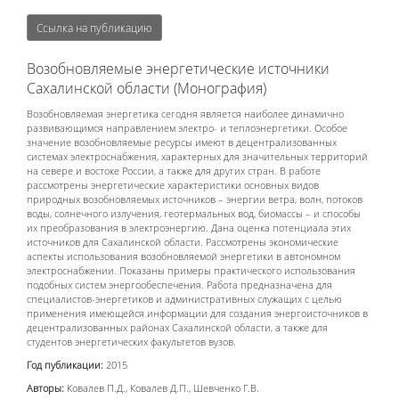
Ссылка на публикацию
Возобновляемые энергетические источники
Сахалинской области (Монография)
Возобновляемая энергетика сегодня является наиболее динамично
развивающимся направлением электро- и теплоэнергетики. Особое
значение возобновляемые ресурсы имеют в децентрализованных
системах электроснабжения, характерных для значительных территорий
на севере и востоке России, а также для других стран. В работе
рассмотрены энергетические характеристики основных видов
природных возобновляемых источников – энергии ветра, волн, потоков
воды, солнечного излучения, геотермальных вод, биомассы – и способы
их преобразования в электроэнергию. Дана оценка потенциала этих
источников для Сахалинской области. Рассмотрены экономические
аспекты использования возобновляемой энергетики в автономном
электроснабжении. Показаны примеры практического использования
подобных систем энергообеспечения. Работа предназначена для
специалистов-энергетиков и административных служащих с целью
применения имеющейся информации для создания энергоисточников в
децентрализованных районах Сахалинской области, а также для
студентов энергетических факультетов вузов.
Год публикации:
2015
Авторы:
Ковалев П.Д., Ковалев Д.П., Шевченко Г.В.