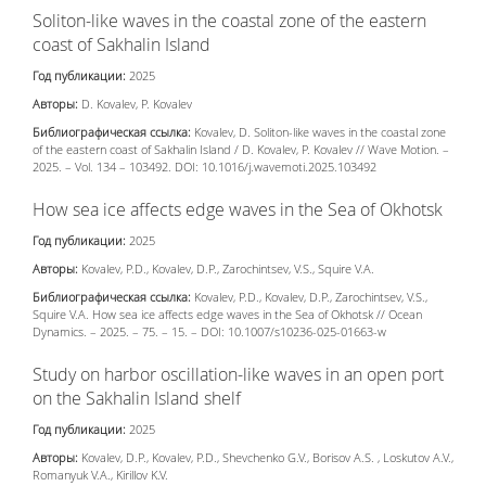
Soliton-like waves in the coastal zone of the eastern
coast of Sakhalin Island
Год публикации:
2025
Авторы:
D. Kovalev, P. Kovalev
Библиографическая ссылка:
Kovalev, D. Soliton-like waves in the coastal zone
of the eastern coast of Sakhalin Island / D. Kovalev, P. Kovalev // Wave Motion. –
2025. – Vol. 134 – 103492. DOI: 10.1016/j.wavemoti.2025.103492
How sea ice affects edge waves in the Sea of Okhotsk
Год публикации:
2025
Авторы:
Kovalev, P.D., Kovalev, D.P., Zarochintsev, V.S., Squire V.А.
Библиографическая ссылка:
Kovalev, P.D., Kovalev, D.P., Zarochintsev, V.S.,
Squire V.А. How sea ice affects edge waves in the Sea of Okhotsk // Ocean
Dynamics. – 2025. – 75. – 15. – DOI: 10.1007/s10236-025-01663-w
Study on harbor oscillation-like waves in an open port
on the Sakhalin Island shelf
Год публикации:
2025
Авторы:
Kovalev, D.P., Kovalev, P.D., Shevchenko G.V., Borisov A.S. , Loskutov A.V.,
Romanyuk V.A., Kirillov K.V.