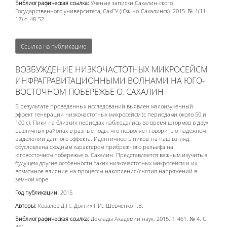
Библиографическая ссылка:
Ученые записки Сахалин-ского
Государственного университета, СахГУ (Юж-но-Сахалинск). 2015. №.1(11-
12) с. 48-52
Ссылка на публикацию
ВОЗБУЖДЕНИЕ НИЗКОЧАСТОТНЫХ МИКРОСЕЙСМ
ИНФРАГРАВИТАЦИОННЫМИ ВОЛНАМИ НА ЮГО-
ВОСТОЧНОМ ПОБЕРЕЖЬЕ О. САХАЛИН
В результате проведенных исследований выявлен малоизученный
эффект генерации низкочастотных микросейсм (с периодами около 50 и
100 с). Пики на близких периодах наблюдались во время штормов в двух
различных районах в разные годы, что позволяет говорить о надежном
выделении данного эффекта. Идентичность пиков, на наш взгляд,
обусловлена сходным характером прибрежного рельефа на
юговосточном побережье о. Сахалин. Представляется важным изучить в
будущем другие особенности таких низкочастотных микросейсм и их
возможное влияние на процессы накопления/снятия напряжений в
земной коре.
Год публикации:
2015
Авторы:
Ковалев Д.П., Долгих Г.И., Шевченко Г.В.
Библиографическая ссылка:
Доклады Академии наук. 2015. Т. 461. № 4. С.
451.