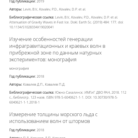
Год публикации:
2019
Авторы:
Levin, B.V., Kovalev, P.D., Kovalev, D.P. et al.
Библиографическая ссылка:
Levin, B.V., Kovalev, P.D., Kovalev, D.P. et al.
Attenuation of Gravity Waves in Fast Ice. Dokl. Earth Sc. (2019) 484: 177. doi:
10.1134/S1028334X19020041
Изучение особенностей генерации
инфрагравитационных и краевых волн в
прибрежной зоне по данным натурных
экспериментов: монография
монография
Год публикации:
2018
Авторы:
Ковалев Д.П., Ковалев П.Д.
Библиографическая ссылка:
Южно-Сахалинск: ИМГиГ ДВО РАН, 2018. 112
с., библиогр. 123 назв. ISBN 978-5-6040621-1-1. DOI: 10.30730/978-5-
6040621-1-1.2018-1
Измерение толщины морского льда с
использованием волн от штормов
Год публикации:
2018
Авторы:
П.Д. Ковалев, Д.П. Ковалев