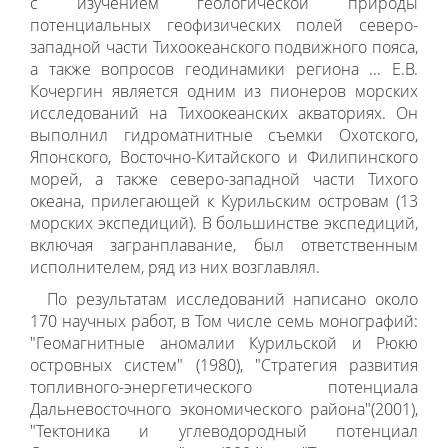
с изучением геологической природы
потенциальных геофизических полей северо-
западной части Тихоокеанского подвижного пояса,
а также вопросов геодинамики региона ... Е.В.
Кочергин является одним из пионеров морских
исследований на Тихоокеанских акваториях. Он
выполнил гидроматнитные съемки Охотского,
Японского, Восточно-Китайского и Филипинского
морей, а также северо-западной части Тихого
океана, прилегающей к Курильским островам (13
морских экспедиций). В большинстве экспедиций,
включая загранплавание, был ответственным
исполнителем, ряд из них возглавлял.
По результатам исследований написано около
170 научных работ, в Том числе семь монографий:
"Геомагнитные аномалии Курильской и Рюкю
островных систем" (1980), "Стратегия развития
топливного-энергетического потенциала
Дальневосточного экономического района"(2001),
"Тектоника и углеводородный потенциал