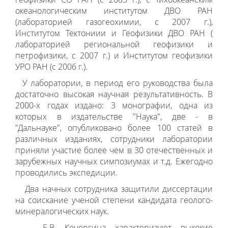
океанологическим институтом ДВО РАН
(лабораторией газогеохимии, с 2007 г.),
Институтом Тектониии и Геофизики ДВО РАН (
лабораторией региональной геофизики и
петрофизики, с 2007 г.) и Институтом геофизики
УРО РАН (с 2006 г.).
У лаборатории, в период его руководства была
достаточно высокая научная результативность. В
2000-х годах издано: 3 монографии, одна из
которых в издательстве "Наука", две - в
"Дальнауке", опубликовано более 100 статей в
различных изданиях, сотрудники лаборатории
приняли участие более чем в 30 отечественных и
зарубежных научных симпозиумах и т.д. Ежегодно
проводились экспедиции.
Два начных сотрудника защитили диссертации
на соискание ученой степени кандидата геолого-
минералогических наук.
Е.В. Кочергина характеризуют выкокие