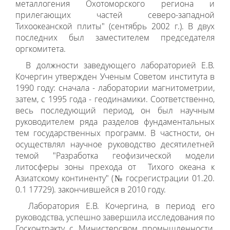
металлогения Охотоморского региона и
прилегающих частей северо-западной
Тихоокеанской плиты" (сентябрь 2002 г.). В двух
последних был заместителем председателя
оргкомитета.
В должности заведующего лабораторией Е.В.
Кочергин утвержден Ученым Советом института в
1990 году: сначала - лаборатории магнитометрии,
затем, с 1995 года - геодинамики. Соответственно,
весь последующий период, он был научным
руководителем ряда разделов фундаментальных
тем государственных программ. В частности, он
осуществлял научное руководство десятилетней
темой "Разработка геофизической модели
литосферы зоны прехода от Тихого океана к
Азиатскому континенту" (№ госрегистрации 01.20.
0.1 17729). закончившейся в 2010 году.
Лаборатория Е.В. Кочергина, в период его
руководства, успешно завершила исследования по
Госконтракту с Министерсвом промышленности,