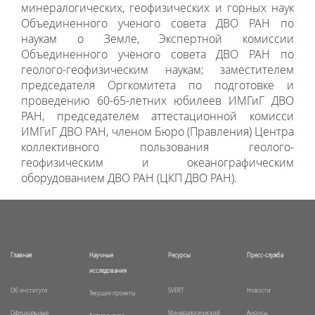
минералогических, геофизических и горных наук
Объединенного ученого совета ДВО РАН по
наукам о Земле, Экспертной комиссии
Объединенного ученого совета ДВО РАН по
геолого-геофизическим наукам; заместителем
председателя Оргкомитета по подготовке и
проведению 60-65-летних юбилеев ИМГиГ ДВО
РАН, председателем аттестационной комисси
ИМГиГ ДВО РАН, членом Бюро (Правления) Центра
коллективного пользования геолого-
геофизическим и океанографическим
оборудованием ДВО РАН (ЦКП ДВО РАН).
Главная
Научные
Ресурсы
Пресс-служба
исследования
Об институте
SVERT
Новости
Текущие проекты
Официальные
Минералогический
Анонсы