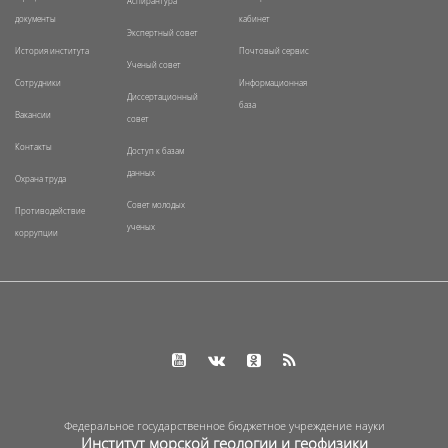
Аспирантура
документы
кабинет
Экспертный совет
История института
Почтовый сервис
Ученый совет
Сотрудники
Информационная
Диссертационный
база
Вакансии
совет
Контакты
Доступ к базам
данных
Охрана труда
Совет молодых
Противодействие
ученых
коррупции
Федеральное государственное бюджетное учреждение науки
Институт морской геологии и геофизики