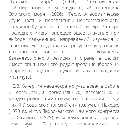
Охотского моря" (2004), "Тектоническое
районирование и углеводородный потенциал
Охотского моря" (2006), "Геолого-геофизическая
изученность и перспективы нефтегазоносности
Срединно-Курильского прогиба" и др. Четыре
последних имеют определяющее значение при
выборе дальнейших направлений изучения и
освоения углеводородных ресурсов и развития
топливно-энергического комплекса
Дальневосточного региона и страны в целом.
Имеет опыт научного редактирования (более 15
сборников научных трудов и других изданий
института).
Е.В. Кочергин неоднократно участвовал в работе
и организации региональных, всесоюзных и
международных симпозиумов и совещаний, среди
них: 1-й советско-японский симпозиум в г. Находке
(1970 г.), VI тур Тихоокеаского Научного конгресса
на Сахалине (1979) и международный научный
симпозиум "Строение, геодинамика и