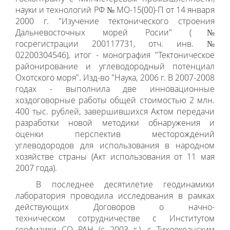
науки и технологий РФ № МО-15(00)-П от 14 января
2000 г. "Изучение тектонического строения
Дальневосточных морей Росии" (№
госрегистрации 200117731, отч. инв. №
02200304546), итог - монография "Тектоническое
районирование и углеводородный потенциал
Охотского моря". Изд-во "Наука, 2006 г. В 2007-2008
годах - выполнила две инновационные
хоздоговорные работы общей стоимостью 2 млн.
400 тыс. рублей, завершившихся Актом передачи
разработки новой методики обнаружения и
оценки перспектив месторождений
углеводородов для использования в народном
хозяйстве страны (Акт использования от 11 мая
2007 года).
В последнее десятилетие геодинамики
лаборатория проводила исследования в рамках
действующих Договоров о начно-
техническом сотрудничестве с Институтом
геофизики СО РАН (с 2003 г.), с Тихоокеанским