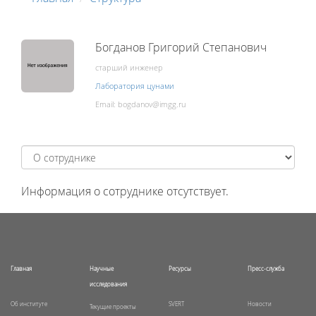
Богданов Григорий Степанович
старший инженер
Лаборатория цунами
Email:
Информация о сотруднике отсутствует.
Главная
Научные
Ресурсы
Пресс-служба
исследования
Об институте
SVERT
Новости
Текущие проекты