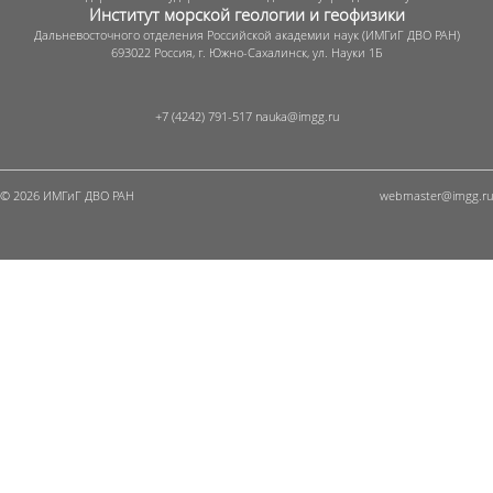
Институт морской геологии и геофизики
Дальневосточного отделения Российской академии наук (ИМГиГ ДВО РАН)
693022 Россия, г. Южно-Сахалинск, ул. Науки 1Б
+7 (4242) 791-517
© 2026 ИМГиГ ДВО РАН