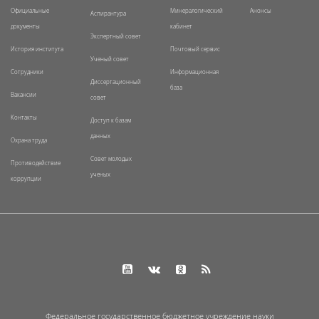
Официальные
Минералогический
Анонсы
Аспирантура
документы
кабинет
Экспертный совет
История института
Почтовый сервис
Ученый совет
Сотрудники
Информационная
Диссертационный
база
Вакансии
совет
Контакты
Доступ к базам
данных
Охрана труда
Совет молодых
Противодействие
ученых
коррупции
Федеральное государственное бюджетное учреждение науки