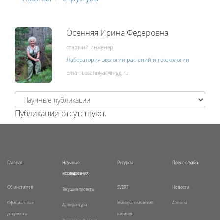
Осенняя Ирина Федеровна
старший инженер
Лаборатория экологии растений и геоэкологии
Email:
Публикации отсутствуют.
Главная
Научные
Ресурсы
Пресс-служба
исследования
Об институте
SVERT
Новости
Текущие проекты
Официальные
Минералогический
Анонсы
Аспирантура
документы
кабинет