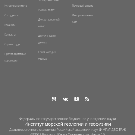
Экспертный совет
История института
Почтовый сервис
Ученый совет
Сотрудники
Информационная
Диссертационный
база
Вакансии
совет
Контакты
Доступ к базам
данных
Охрана труда
Совет молодых
Противодействие
ученых
коррупции
Федеральное государственное бюджетное учреждение науки
Институт морской геологии и геофизики
Дальневосточного отделения Российской академии наук (ИМГиГ ДВО РАН)
693022 Россия, г. Южно-Сахалинск, ул. Науки 1Б