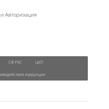
Авторизация
ish
СФ РЭС
ЦКП
иводействие коррупции