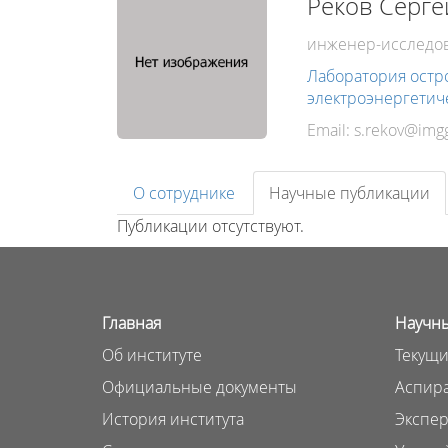
Реков Серге
инженер-исследо
Лаборатория ост
электроэнергетич
Email:
О сотруднике
Научные публикации
Публикации отсутствуют.
Главная
Научны
Об институте
Текущи
Официальные документы
Аспира
История института
Экспер