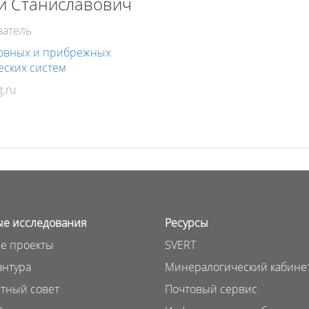
й Станиславович
ватель
ровных и прибрежных
еских систем
е исследования
Ресурсы
е проекты
SVERT
нтура
Минералогический кабине
тный совет
Почтовый сервис