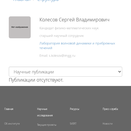
Колесов Сергей Владимирович
Кандидат физико-математических наук
старший научный сотрудник
Лаборатория волновой динамики и прибрежных
течений
Email:
Публикации отсутствуют.
Главная
Научные
Ресурсы
Пресс-служба
исследования
Об институте
SVERT
Новости
Текущие проекты