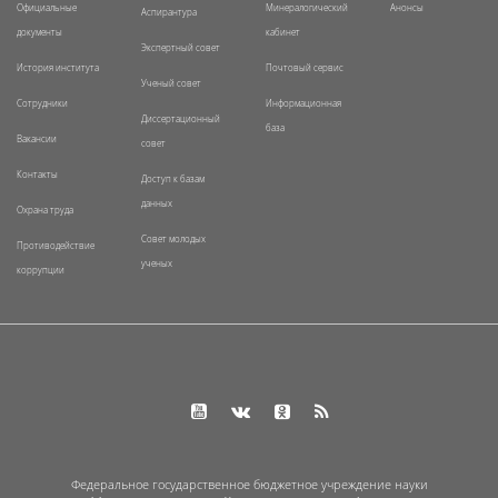
Официальные
Минералогический
Анонсы
Аспирантура
документы
кабинет
Экспертный совет
История института
Почтовый сервис
Ученый совет
Сотрудники
Информационная
Диссертационный
база
Вакансии
совет
Контакты
Доступ к базам
данных
Охрана труда
Совет молодых
Противодействие
ученых
коррупции
Федеральное государственное бюджетное учреждение науки