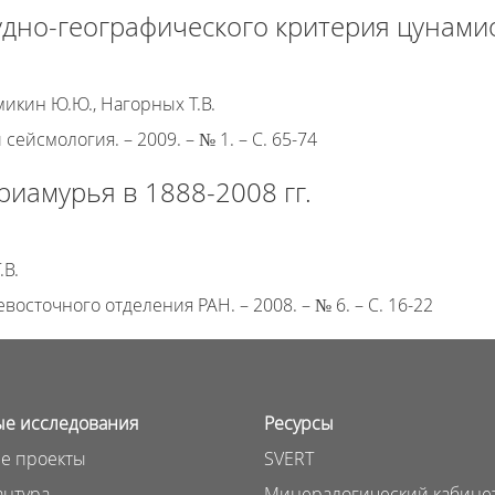
дно-географического критерия цунами
микин Ю.Ю., Нагорных Т.В.
сейсмология. – 2009. – № 1. – С. 65-74
иамурья в 1888-2008 гг.
.В.
осточного отделения РАН. – 2008. – № 6. – С. 16-22
е исследования
Ресурсы
е проекты
SVERT
нтура
Минералогический кабине