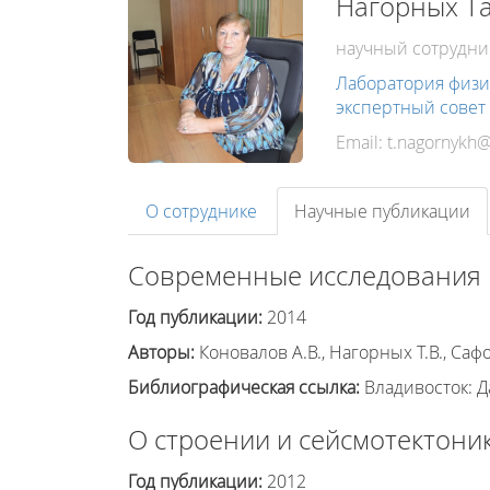
Нагорных Т
научный сотрудни
Лаборатория физи
экспертный совет
Email:
О сотруднике
Научные публикации
Современные исследования 
Год публикации:
2014
Авторы:
Коновалов А.В., Нагорных Т.В., Саф
Библиографическая ссылка:
Владивосток: Да
О строении и сейсмотектони
Год публикации:
2012