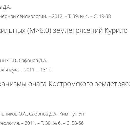
 Д.А.
ной сейсмологии. – 2012. – Т. 39, № 4. – С. 19-38
сильных (М>6.0) землетрясений Курило-
ных Т.В., Сафонов Д.А.
льнаука, – 2011. – 131 с.
низмы очага Костромского землетрясен
льников О.А., Сафонов Д.А., Ким Чун Ун
ология. – 2011. – Т. 30, № 6. – С. 58-66