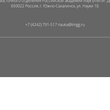
восточного отделения Российской академии наук (ИМГиГ Д
693022 Россия, г. Южно-Сахалинск, ул. Науки 1Б
+7 (4242) 791-517