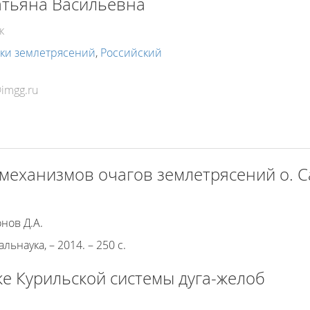
атьяна Васильевна
к
ки землетрясений
,
Российский
механизмов очагов землетрясений о. 
онов Д.А.
льнаука, – 2014. – 250 с.
ке Курильской системы дуга-желоб