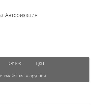
Авторизация
ish
СФ РЭС
ЦКП
иводействие коррупции