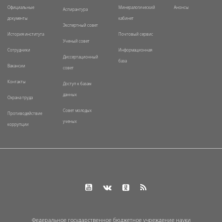
Официальные
Минералогический
Анонсы
Аспирантура
документы
кабинет
Экспертный совет
История института
Почтовый сервис
Ученый совет
Сотрудники
Информационная
Диссертационный
база
Вакансии
совет
Контакты
Доступ к базам
данных
Охрана труда
Совет молодых
Противодействие
ученых
коррупции
Федеральное государственное бюджетное учреждение науки