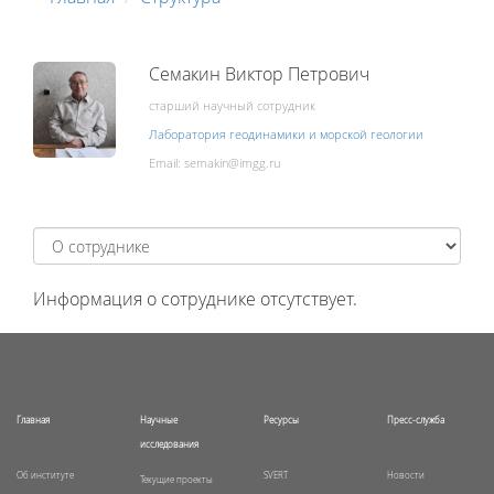
Семакин Виктор Петрович
старший научный сотрудник
Лаборатория геодинамики и морской геологии
Email:
Информация о сотруднике отсутствует.
Главная
Научные
Ресурсы
Пресс-служба
исследования
Об институте
SVERT
Новости
Текущие проекты