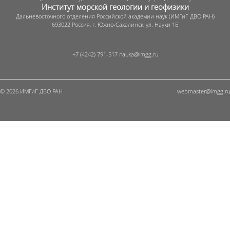
Институт морской геологии и геофизики
Дальневосточного отделения Российской академии наук (ИМГиГ ДВО РАН)
693022 Россия, г. Южно-Сахалинск, ул. Науки 1Б
+7 (4242) 791-517
© 2026 ИМГиГ ДВО РАН