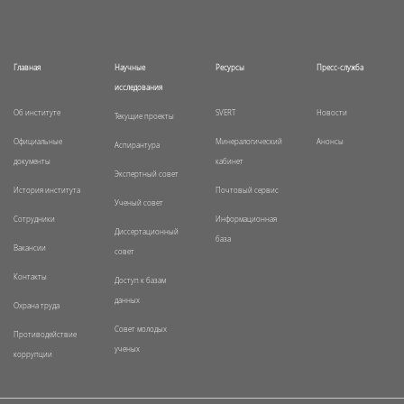
Главная
Научные
Ресурсы
Пресс-служба
исследования
Об институте
SVERT
Новости
Текущие проекты
Официальные
Минералогический
Анонсы
Аспирантура
документы
кабинет
Экспертный совет
История института
Почтовый сервис
Ученый совет
Сотрудники
Информационная
Диссертационный
база
Вакансии
совет
Контакты
Доступ к базам
данных
Охрана труда
Совет молодых
Противодействие
ученых
коррупции