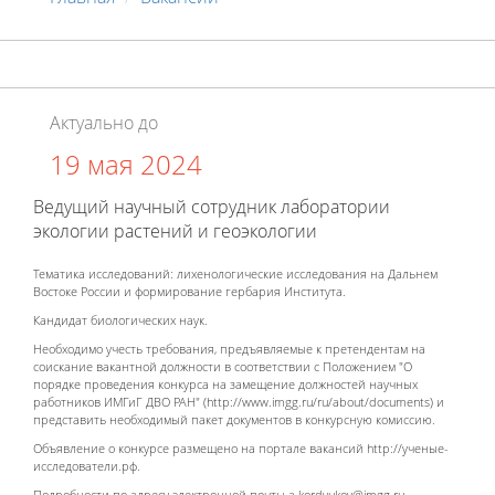
Актуально до
19 мая 2024
Ведущий научный сотрудник лаборатории
экологии растений и геоэкологии
Тематика исследований: лихенологические исследования на Дальнем
Востоке России и формирование гербария Института.
Кандидат биологических наук.
Необходимо учесть требования, предъявляемые к претендентам на
соискание вакантной должности в соответствии с Положением "О
порядке проведения конкурса на замещение должностей научных
работников ИМГиГ ДВО РАН" (http://www.imgg.ru/ru/about/documents) и
представить необходимый пакет документов в конкурсную комиссию.
Объявление о конкурсе размещено на портале вакансий http://ученые-
исследователи.рф.
Подробности по адресу электронной почты a.kordyukov@imgg.ru.