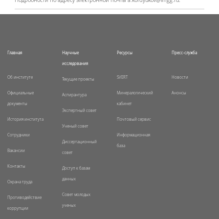
Главная
Научные
Ресурсы
Пресс-служба
исследования
Об институте
SVERT
Новости
Текущие проекты
Официальные
Минералогический
Анонсы
Аспирантура
документы
кабинет
Экспертный совет
История института
Почтовый сервис
Ученый совет
Сотрудники
Информационная
Диссертационный
база
Вакансии
совет
Контакты
Доступ к базам
данных
Охрана труда
Совет молодых
Противодействие
ученых
коррупции