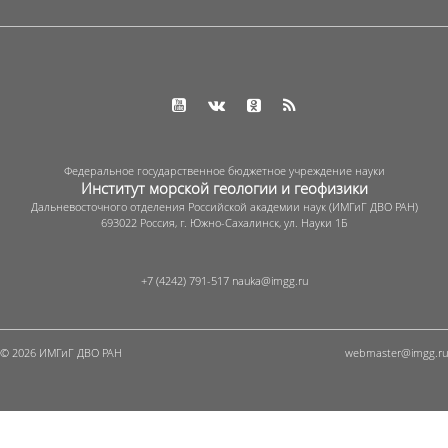
Федеральное государственное бюджетное учреждение науки
Институт морской геологии и геофизики
Дальневосточного отделения Российской академии наук (ИМГиГ ДВО РАН)
693022 Россия, г. Южно-Сахалинск, ул. Науки 1Б
+7 (4242) 791-517
© 2026 ИМГиГ ДВО РАН