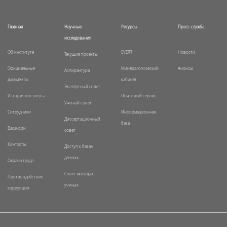
Главная
Научные
Ресурсы
Пресс-служба
исследования
Об институте
SVERT
Новости
Текущие проекты
Официальные
Минералогический
Анонсы
Аспирантура
документы
кабинет
Экспертный совет
История института
Почтовый сервис
Ученый совет
Сотрудники
Информационная
Диссертационный
база
Вакансии
совет
Контакты
Доступ к базам
данных
Охрана труда
Совет молодых
Противодействие
ученых
коррупции