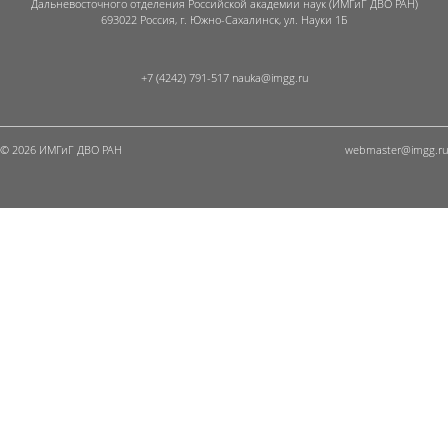
Дальневосточного отделения Российской академии наук (ИМГиГ ДВО РАН)
693022 Россия, г. Южно-Сахалинск, ул. Науки 1Б
+7 (4242) 791-517
© 2026 ИМГиГ ДВО РАН