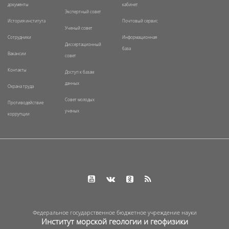
документы
кабинет
Экспертный совет
История института
Почтовый сервис
Ученый совет
Сотрудники
Информационная
Диссертационный
база
Вакансии
совет
Контакты
Доступ к базам
данных
Охрана труда
Совет молодых
Противодействие
ученых
коррупции
Федеральное государственное бюджетное учреждение науки
Институт морской геологии и геофизики