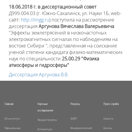
18.06.2018 г.
в диссертационный совет
Д999.004.03 (г. Южно-Сахалинск, ул. Науки 1Б, web-
сайт:
http://imgg.ru
) поступила на рассмотрение
диссертация
Аргунова Вячеслава Валерьевича
"Эффекты землетрясений в низкочастотных
электромагнитных сигналах по наблюдениям на
востоке Сибири ", представленная на соискание
ученой степени кандидата физико-математических
наук по специальности
25.00.29 "Физика
атмосферы и гидросферы"
Диссертация Аргунова В.В.
Главная
Научные
Ресурсы
Пресс-служба
исследования
Об институте
SVERT
Новости
Текущие проекты
Официальные
Минералогический
Анонсы
Аспирантура