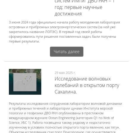
систем ИМГиГ ДВО РАН – 1
год: первые научные
достижения
3 июня 2024 года официально начала работу молодежная лаборатория
островных и прибрежных электроэнергетических систем (за ней уже
закрепилось название ЛОПЭС). В первый год своей работы
сформировались пути решения поставленных задач, были получены
первые результаты.
Читать далее
29 мая 2025 г.
Исследование волновых
колебаний в открытом порту
Сахалина.
Результаты исследования сотрудников лаборатории волновой динамики
и прибрежных течений и лаборатории цунами Института морской
геологии и геофизики ДВО РАН опубликованы в престижном
международном журнале Ocean Engineering (категория Q1 по Web of
Science, УБС 1). Работа посвящена такому редкому и недостаточно
изученному в условиях полностью открытого порта явлению, как тягун.
Объектом исследования стал порт Пригородное, где осуществляется