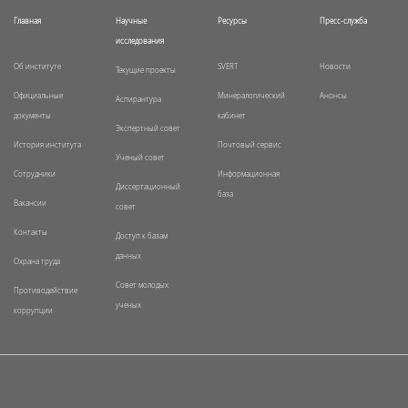
Главная
Научные
Ресурсы
Пресс-служба
исследования
Об институте
SVERT
Новости
Текущие проекты
Официальные
Минералогический
Анонсы
Аспирантура
документы
кабинет
Экспертный совет
История института
Почтовый сервис
Ученый совет
Сотрудники
Информационная
Диссертационный
база
Вакансии
совет
Контакты
Доступ к базам
данных
Охрана труда
Совет молодых
Противодействие
ученых
коррупции