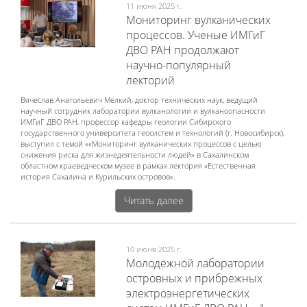
11 июня 2025 г.
Мониторинг вулканических
процессов. Ученые ИМГиГ
ДВО РАН продолжают
научно-популярный
лекторий
Вячеслав Анатольевич Мелкий, доктор технических наук, ведущий
научный сотрудник лаборатории вулканологии и вулканоопасности
ИМГиГ ДВО РАН, профессор кафедры геологии Сибирского
государственного университета геосистем и технологий (г. Новосибирск),
выступил с темой ««Мониторинг вулканических процессов с целью
снижения риска для жизнедеятельности людей» в Сахалинском
областном краеведческом музее в рамках лектория «Естественная
история Сахалина и Курильских островов».
Читать далее
10 июня 2025 г.
Молодежной лаборатории
островных и прибрежных
электроэнергетических