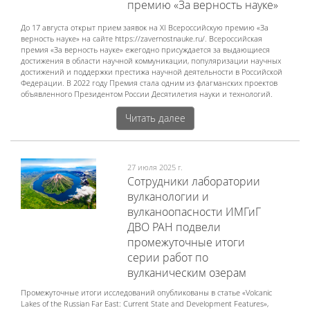
премию «За верность науке»
До 17 августа открыт прием заявок на XI Всероссийскую премию «За
верность науке» на сайте https://zavernostnauke.ru/. Всероссийская
премия «За верность науке» ежегодно присуждается за выдающиеся
достижения в области научной коммуникации, популяризации научных
достижений и поддержки престижа научной деятельности в Российской
Федерации. В 2022 году Премия стала одним из флагманских проектов
объявленного Президентом России Десятилетия науки и технологий.
Читать далее
27 июля 2025 г.
Сотрудники лаборатории
вулканологии и
вулканоопасности ИМГиГ
ДВО РАН подвели
промежуточные итоги
серии работ по
вулканическим озерам
Промежуточные итоги исследований опубликованы в статье «Volcanic
Lakes of the Russian Far East: Current State and Development Features»,