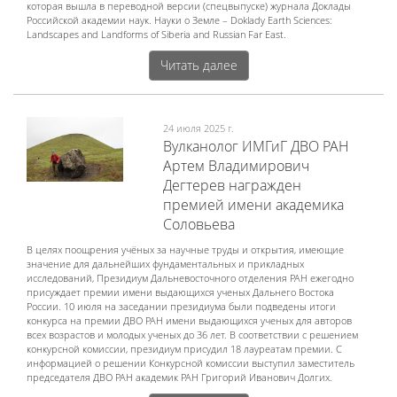
которая вышла в переводной версии (спецвыпуске) журнала Доклады
Российской академии наук. Науки о Земле – Doklady Earth Sciences:
Landscapes and Landforms of Siberia and Russian Far East.
Читать далее
24 июля 2025 г.
Вулканолог ИМГиГ ДВО РАН
Артем Владимирович
Дегтерев награжден
премией имени академика
Соловьева
В целях поощрения учёных за научные труды и открытия, имеющие
значение для дальнейших фундаментальных и прикладных
исследований, Президиум Дальневосточного отделения РАН ежегодно
присуждает премии имени выдающихся ученых Дальнего Востока
России. 10 июля на заседании президиума были подведены итоги
конкурса на премии ДВО РАН имени выдающихся ученых для авторов
всех возрастов и молодых ученых до 36 лет. В соответствии с решением
конкурсной комиссии, президиум присудил 18 лауреатам премии. С
информацией о решении Конкурсной комиссии выступил заместитель
председателя ДВО РАН академик РАН Григорий Иванович Долгих.