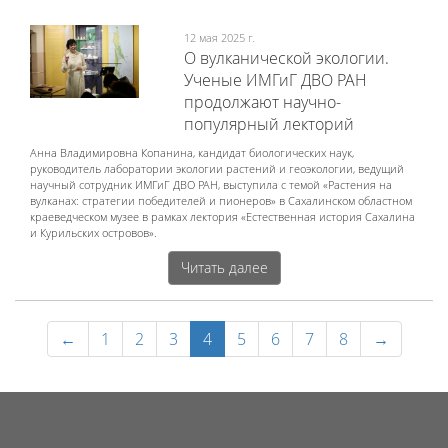
12 мая 2025 г.
О вулканической экологии.
Ученые ИМГиГ ДВО РАН
продолжают научно-
популярный лекторий
Анна Владимировна Копанина, кандидат биологических наук,
руководитель лаборатории экологии растений и геоэкологии, ведущий
научный сотрудник ИМГиГ ДВО РАН, выступила с темой «Растения на
вулканах: стратегии победителей и пионеров» в Сахалинском областном
краеведческом музее в рамках лектория «Естественная история Сахалина
и Курильских островов».
Читать далее
←
1
2
3
4
5
6
7
8
→