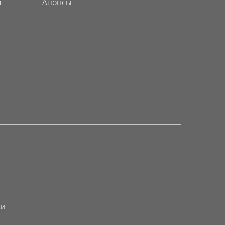
т
Анонсы
ки