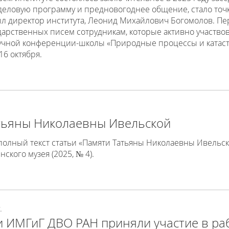
еловую программу и предновогоднее общение, стало точк
ыл директор института, Леонид Михайлович Богомолов. П
арственных писем сотрудникам, которые активно участвов
чной конференции-школы «Природные процессы и катастр
6 октября.
.
тьяны Николаевны Ивельской
лный текст статьи «Памяти Татьяны Николаевны Ивельско
ского музея (2025, № 4).
.
 ИМГиГ ДВО РАН приняли участие в ра