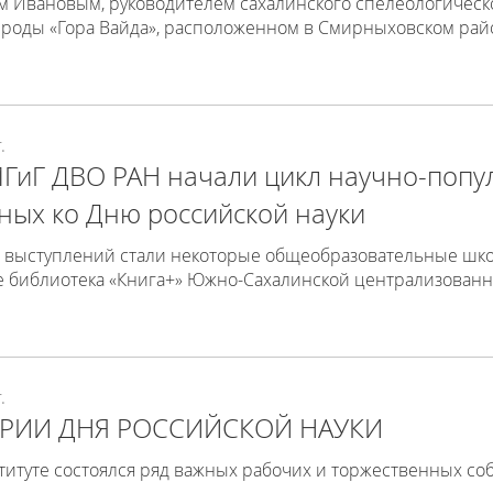
Ивановым, руководителем сахалинского спелеологическог
ироды «Гора Вайда», расположенном в Смирныховском райо
.
ГиГ ДВО РАН начали цикл научно-попу
ных ко Дню российской науки
выступлений стали некоторые общеобразовательные школы
же библиотека «Книга+» Южно-Сахалинской централизован
.
ЕРИИ ДНЯ РОССИЙСКОЙ НАУКИ
титуте состоялся ряд важных рабочих и торжественных со