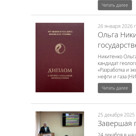
Читать далее
26 января 2026 г
Ольга Ник
государств
Никитенко Ольг
кандидат геоло
«Разработка и э
нефти и газа (НИ
Читать далее
25 декабря 2025 
Завершая г
24 декабря в на