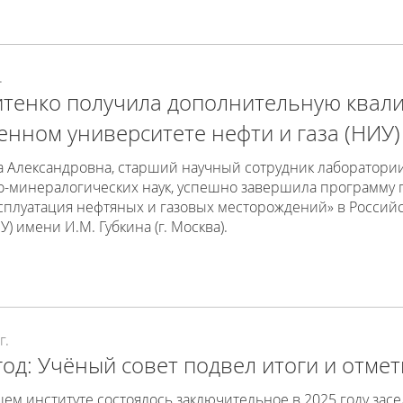
.
итенко получила дополнительную квал
енном университете нефти и газа (НИУ)
а Александровна, старший научный сотрудник лаборатории
го-минералогических наук, успешно завершила программу
ксплуатация нефтяных и газовых месторождений» в Россий
У) имени И.М. Губкина (г. Москва).
г.
од: Учёный совет подвел итоги и отме
шем институте состоялось заключительное в 2025 году зас