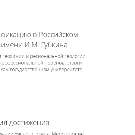
ификацию в Российском
 имени И.М. Губкина
 геохимии и региональной геологии,
 профессиональной переподготовки
ском государственном университете
тил достижения
едание Учёного совета. Мероприятие,