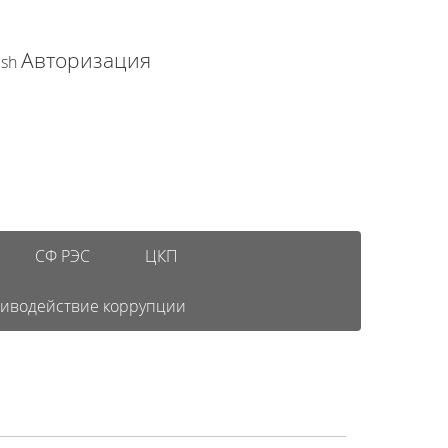
Авторизация
ish
СФ РЭС
ЦКП
иводействие коррупции