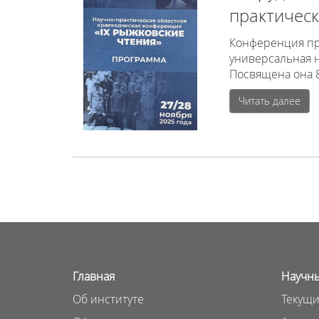
практическ
Конференция пр
универсальная н
Посвящена она 
Читать далее
Главная
Научны
Об институте
Текущи