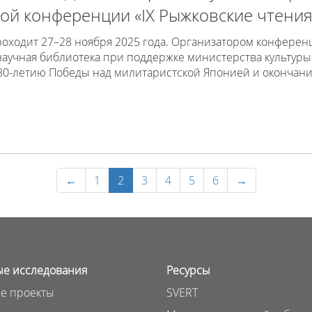
ой конференции «IX Рыжковские чтения
оходит 27–28 ноября 2025 года. Организатором конференц
аучная библиотека при поддержке министерства культуры 
80-летию Победы над милитаристской Японией и окончан
←
1
2
3
4
5
6
→
е исследования
Ресурсы
е проекты
SVERT