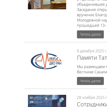
объединившее д
Заседание откр
вручение Благод
Молодежной нау
прошедшей 13–1
Читать далее
8 декабря 2025 г
Памяти Та
Мы размещаем по
Вестнике Сахалин
Читать далее
28 ноября 2025 г
Сотрудники