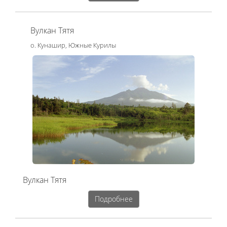
Вулкан Тятя
о. Кунашир, Южные Курилы
Вулкан Тятя
Подробнее