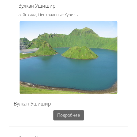
Вулкан Ушишир
о. Янкича, Центральные Курилы
Вулкан Ушишир
Подробнее