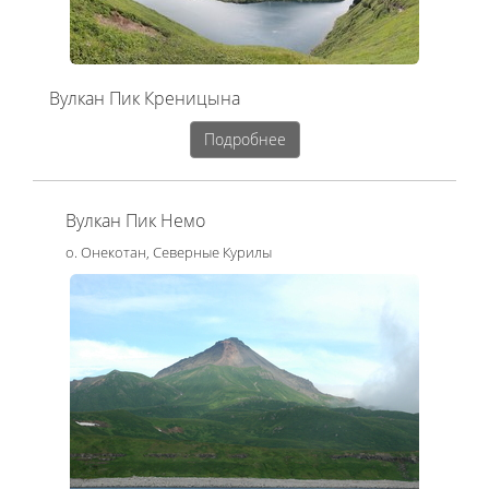
Вулкан Пик Креницына
Подробнее
Вулкан Пик Немо
о. Онекотан, Северные Курилы