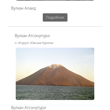
Вулкан Алаид
Подробнее
Вулкан Атсонупури
о. Итуруп, Южные Курилы
Вулкан Атсонупури