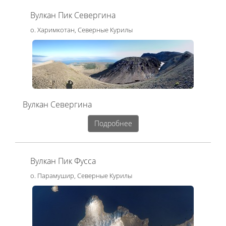
Вулкан Пик Севергина
о. Харимкотан, Северные Курилы
Вулкан Севергина
Подробнее
Вулкан Пик Фусса
о. Парамушир, Северные Курилы