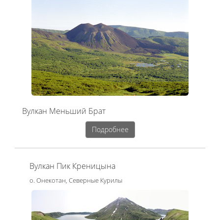
Вулкан Меньший Брат
Подробнее
Вулкан Пик Креницына
о. Онекотан, Северные Курилы