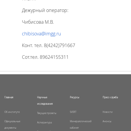
Дежурный оператор:
Чибисова М.В.
chibisova@imgg.ru
Конт. тел. 8(4242)791667
Сот.тел. 89624155311
Главная
Научные
Ресурсы
Пресс-служба
исследования
Об институте
SVERT
Новости
Текущие проекты
Официальные
Минералогический
Анонсы
Аспирантура
документы
кабинет