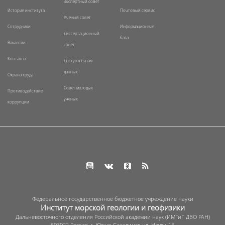
Экспертный совет
История института
Почтовый сервис
Ученый совет
Сотрудники
Информационная
Диссертационный
база
Вакансии
совет
Контакты
Доступ к базам
данных
Охрана труда
Совет молодых
Противодействие
ученых
коррупции
Федеральное государственное бюджетное учреждение науки
Институт морской геологии и геофизики
Дальневосточного отделения Российской академии наук (ИМГиГ ДВО РАН)
693022 Россия, г. Южно-Сахалинск, ул. Науки 1Б