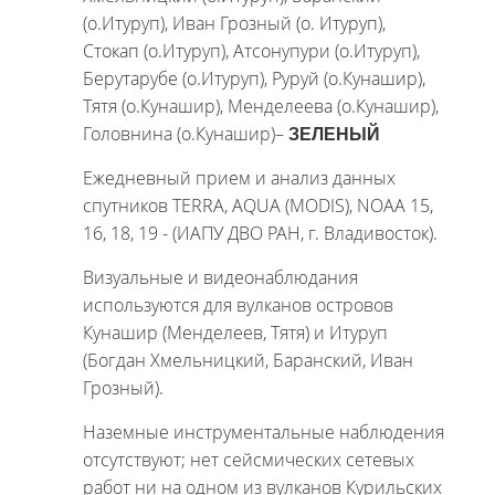
(о.Итуруп), Иван Грозный (о. Итуруп),
Стокап (о.Итуруп), Атсонупури (о.Итуруп),
Берутарубе (о.Итуруп), Руруй (о.Кунашир),
Тятя (о.Кунашир), Менделеева (о.Кунашир),
Головнина (о.Кунашир)–
ЗЕЛЕНЫЙ
Ежедневный прием и анализ данных
спутников TERRA, AQUA (MODIS), NOAA 15,
16, 18, 19 - (ИАПУ ДВО РАН, г. Владивосток).
Визуальные и видеонаблюдания
используются для вулканов островов
Кунашир (Менделеев, Тятя) и Итуруп
(Богдан Хмельницкий, Баранский, Иван
Грозный).
Наземные инструментальные наблюдения
отсутствуют; нет сейсмических сетевых
работ ни на одном из вулканов Курильских