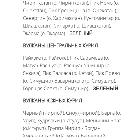
Чиринкотан (о. Чиринкотан),
Пик Немо (о.
Онекотан), Пик Креницына (о. Онекотан),
Севергин (о. Харимкотан), Кунтоминтар (о.
Шиашкотан), Синарка ( о. Шиашкотан),
Экарма (о. Экарма) –
ЗЕЛЕНЫЙ
ВУЛКАНЫ ЦЕНТРАЛЬНЫХ КУРИЛ
Райкоке (о. Райкоке), Пик Сарычева (о.
Матуа), Расшуа (о. Расшуа), Ушишир (о.
Янкича), Пик Палласа (о. Кетой), Пик Прево
(о. Симушир), Заварицкого (о. Симушир),
Горящая Сопка (о. Симушир) –
ЗЕЛЕНЫЙ
ВУЛКАНЫ ЮЖНЫХ КУРИЛ
Черный (Чирпой), Сноу (Чирпой), Берга (о.
Уруп), Кудрявый (о.Итуруп), Меньший Брат
(о.Итуруп), Группа Чирип - Богдан
Хмельницкий (о.Итуруп), Баранский