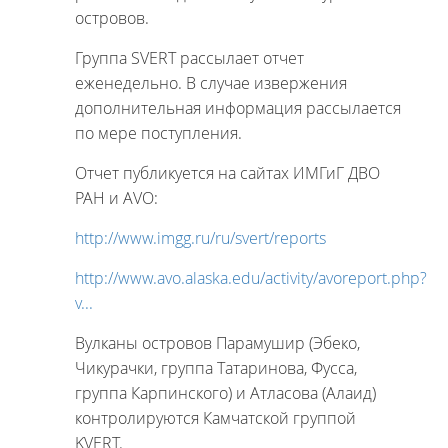
островов.
Группа SVERT рассылает отчет
еженедельно. В случае извержения
дополнительная информация рассылается
по мере поступления.
Отчет публикуется на сайтах ИМГиГ ДВО
РАН и АVО:
http://www.imgg.ru/ru/svert/reports
http://www.avo.alaska.edu/activity/avoreport.php?
v...
Вулканы островов Парамушир (Эбеко,
Чикурачки, группа Татаринова, Фусса,
группа Карпинского) и Атласова (Алаид)
контролируются Камчатской группой
KVERT.