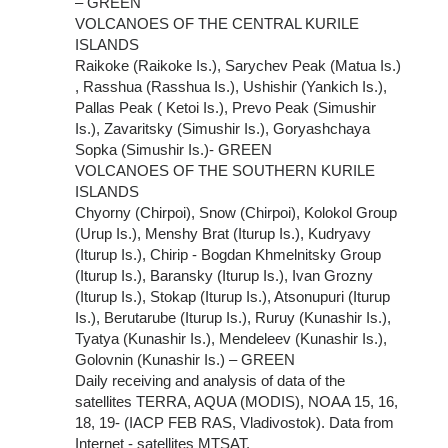
– GREEN
VOLCANOES OF THE CENTRAL KURILE
ISLANDS
Raikoke (Raikoke Is.), Sarychev Peak (Matua Is.)
, Rasshua (Rasshua Is.), Ushishir (Yankich Is.),
Pallas Peak ( Ketoi Is.), Prevo Peak (Simushir
Is.), Zavaritsky (Simushir Is.), Goryashchaya
Sopka (Simushir Is.)- GREEN
VOLCANOES OF THE SOUTHERN KURILE
ISLANDS
Chyorny (Chirpoi), Snow (Chirpoi), Kolokol Group
(Urup Is.), Menshy Brat (Iturup Is.), Kudryavy
(Iturup Is.), Chirip - Bogdan Khmelnitsky Group
(Iturup Is.), Baransky (Iturup Is.), Ivan Grozny
(Iturup Is.), Stokap (Iturup Is.), Atsonupuri (Iturup
Is.), Berutarube (Iturup Is.), Ruruy (Kunashir Is.),
Tyatya (Kunashir Is.), Mendeleev (Kunashir Is.),
Golovnin (Kunashir Is.) – GREEN
Daily receiving and analysis of data of the
satellites TERRA, AQUA (MODIS), NOAA 15, 16,
18, 19- (IACP FEB RAS, Vladivostok). Data from
Internet - satellites MTSAT.