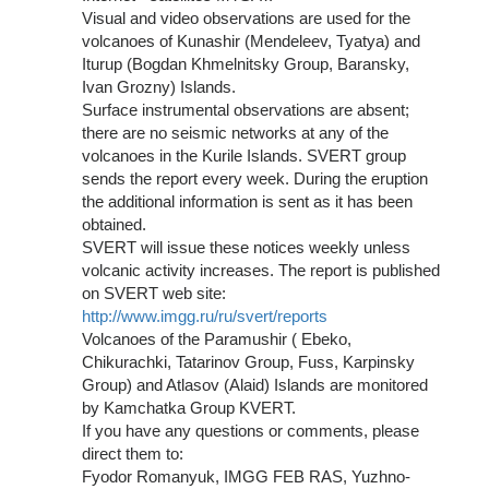
Visual and video observations are used for the
volcanoes of Kunashir (Mendeleev, Tyatya) and
Iturup (Bogdan Khmelnitsky Group, Baransky,
Ivan Grozny) Islands.
Surface instrumental observations are absent;
there are no seismic networks at any of the
volcanoes in the Kurile Islands. SVERT group
sends the report every week. During the eruption
the additional information is sent as it has been
obtained.
SVERT will issue these notices weekly unless
volcanic activity increases. The report is published
on SVERT web site:
http://www.imgg.ru/ru/svert/reports
Volcanoes of the Paramushir ( Ebeko,
Chikurachki, Tatarinov Group, Fuss, Karpinsky
Group) and Atlasov (Alaid) Islands are monitored
by Kamchatka Group KVERT.
If you have any questions or comments, please
direct them to:
Fyodor Romanyuk, IMGG FEB RAS, Yuzhno-