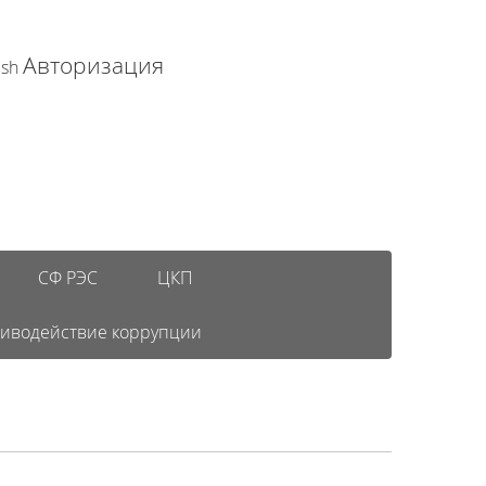
Авторизация
ish
СФ РЭС
ЦКП
иводействие коррупции