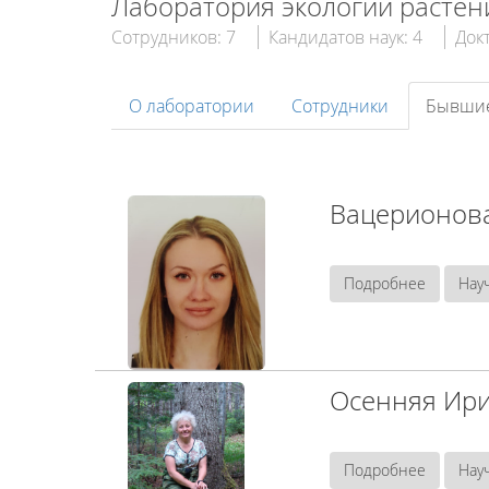
Лаборатория экологии растен
Сотрудников: 7
Кандидатов наук: 4
Докт
О лаборатории
Сотрудники
Бывшие
Вацерионова
Подробнее
Нау
Осенняя Ир
Подробнее
Нау