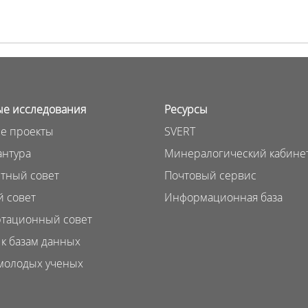
е исследования
Ресурсы
е проекты
SVERT
нтура
Минералогический кабине
тный совет
Почтовый сервис
 совет
Информационная база
тационный совет
 к базам данных
молодых ученых