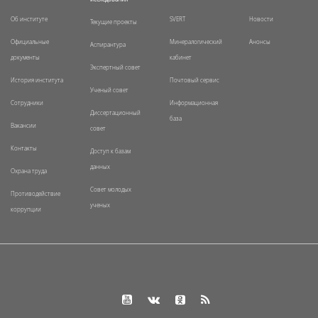
Об институте
SVERT
Новости
Текущие проекты
Официальные
Минералогический
Анонсы
Аспирантура
документы
кабинет
Экспертный совет
История института
Почтовый сервис
Ученый совет
Сотрудники
Информационная
Диссертационный
база
Вакансии
совет
Контакты
Доступ к базам
данных
Охрана труда
Совет молодых
Противодействие
ученых
коррупции