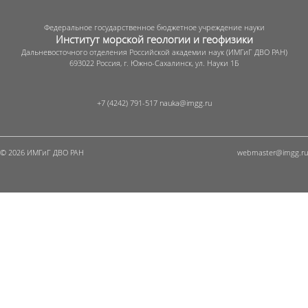
Федеральное государственное бюджетное учреждение науки
Институт морской геологии и геофизики
Дальневосточного отделения Российской академии наук (ИМГиГ ДВО РАН)
693022 Россия, г. Южно-Сахалинск, ул. Науки 1Б
+7 (4242) 791-517
© 2026 ИМГиГ ДВО РАН