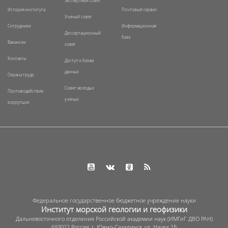
Экспертный совет
История института
Почтовый сервис
Ученый совет
Сотрудники
Информационная
Диссертационный
база
Вакансии
совет
Контакты
Доступ к базам
данных
Охрана труда
Совет молодых
Противодействие
ученых
коррупции
Федеральное государственное бюджетное учреждение науки
Институт морской геологии и геофизики
Дальневосточного отделения Российской академии наук (ИМГиГ ДВО РАН)
693022 Россия, г. Южно-Сахалинск, ул. Науки 1Б