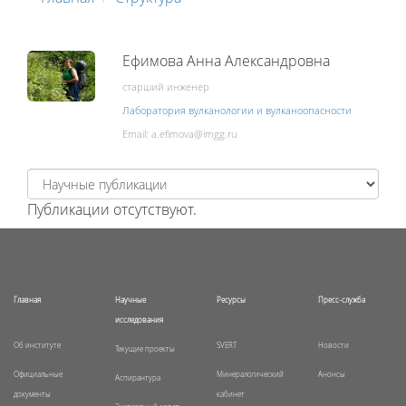
Ефимова Анна Александровна
старший инженер
Лаборатория вулканологии и вулканоопасности
Email:
Публикации отсутствуют.
Главная
Научные
Ресурсы
Пресс-служба
исследования
Об институте
SVERT
Новости
Текущие проекты
Официальные
Минералогический
Анонсы
Аспирантура
документы
кабинет