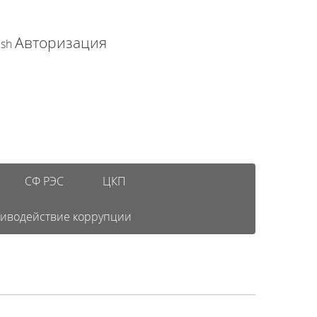
Авторизация
ish
СФ РЭС
ЦКП
иводействие коррупции