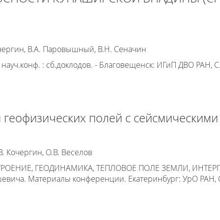
Кочергин, В.А. Паровышный, В.Н. Сеначин
науч.конф. : сб.доклодов. - Благовещенск: ИГиП ДВО РАН, С
 геофизических полей с сейсмическими
. Кочергин, О.В. Веселов
РОЕНИЕ, ГЕОДИНАМИКА, ТЕПЛОВОЕ ПОЛЕ ЗЕМЛИ, ИНТЕР
евича. Материалы конференции. Екатеринбург: УрО РАН, С