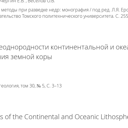
ергин Е.В. , Веселов О.В.
методы при разведке недр: монография / под ред. Л.Я. Еро
ательство Томского политехнического университета. С. 25
еоднородности континентальной и оке
ния земной коры
еология, том 30, № 5, С. 3–13
s of the Continental and Oceanic Lithosphe