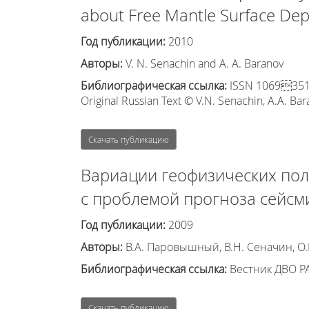
about Free Mantle Surface De
Год публикации:
2010
Авторы:
V. N. Senachin and A. A. Baranov
Библиографическая ссылка:
ISSN 10693513, I
Original Russian Text © V.N. Senachin, A.A. Bar
Скачать публикацию
Вариации геофизических по
с проблемой прогноза сейсм
Год публикации:
2009
Авторы:
В.А. Паровышный, В.Н. Сеначин, О.В
Библиографическая ссылка:
Вестник ДВО РА
Скачать публикацию