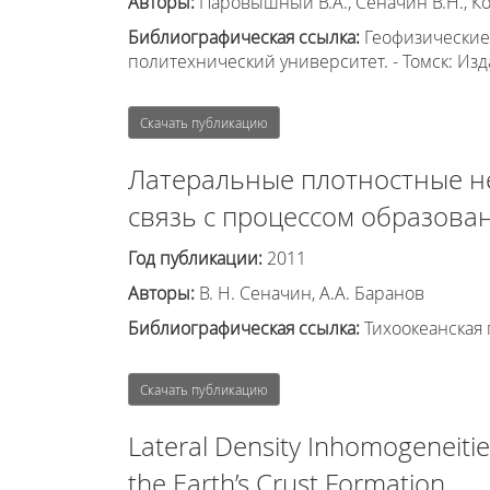
Авторы:
Паровышный В.А., Сеначин В.Н., Коч
Библиографическая ссылка:
Геофизические 
политехнический университет. - Томск: Изд
Скачать публикацию
Латеральные плотностные н
связь с процессом образова
Год публикации:
2011
Авторы:
В. Н. Сеначин, А.А. Баранов
Библиографическая ссылка:
Тихоокеанская г
Скачать публикацию
Lateral Density Inhomogeneitie
the Earth’s Crust Formation