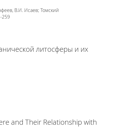
феев, В.И. Исаев; Томский
5-259
анической литосферы и их
re and Their Relationship with