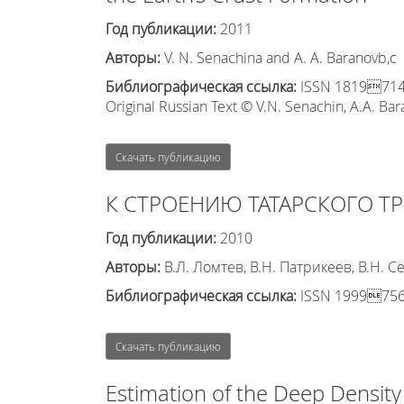
Год публикации:
2011
Авторы:
V. N. Senachina and A. A. Baranovb,c
Библиографическая ссылка:
ISSN 18197140, 
Original Russian Text © V.N. Senachin, A.A. Bar
Скачать публикацию
К СТРОЕНИЮ ТАТАРСКОГО ТР
Год публикации:
2010
Авторы:
В.Л. Ломтев, В.Н. Патрикеев, В.Н. С
Библиографическая ссылка:
ISSN 19997566
Скачать публикацию
Estimation of the Deep Density 