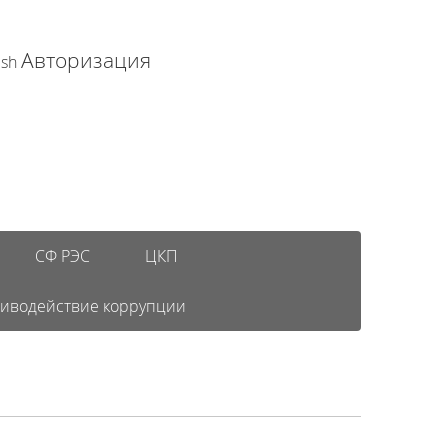
Авторизация
ish
СФ РЭС
ЦКП
иводействие коррупции