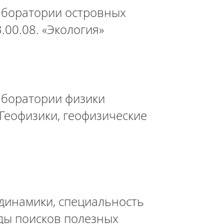
аборатории островных
.00.08. «Экология»
аборатории физики
«Геофизики, геофизические
динамики, специальность
оды поисков полезных