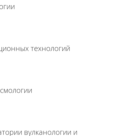
огии
ционных технологий
йсмологии
атории вулканологии и