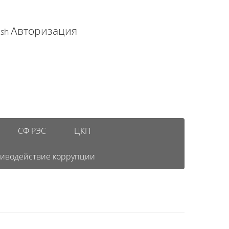
Авторизация
ish
СФ РЭС
ЦКП
иводействие коррупции