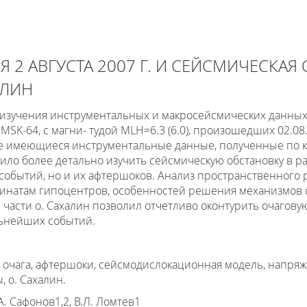
 2 АВГУСТА 2007 Г. И СЕЙСМИЧЕСКАЯ
АЛИН
 изучения инструментальных и макросейсмических данны
MSK-64, с магни- тудой MLH=6.3 (6.0), произошедших 02.0
е имеющиеся инструментальные данные, полученные по к
ило более детально изучить сейсмическую обстановку в р
событий, но и их афтершоков. Анализ пространственного 
динатам гипоцентров, особенностей решения механизмов 
асти о. Сахалин позволил отчетливо оконтурить очаговую
ьнейших событий.
 очага, афтершоки, сейсмодислокационная модель, напряж
 о. Сахалин.
А. Сафонов1,2, В.Л. Ломтев1