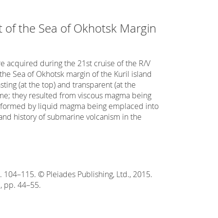
t of the Sea of Okhotsk Margin
re acquired during the 21st cruise of the R/V
the Sea of Okhotsk margin of the Kuril island
ing (at the top) and transparent (at the
ime; they resulted from viscous magma being
e formed by liquid magma being emplaced into
 and history of submarine volcanism in the
 104–115. © Pleiades Publishing, Ltd., 2015.
2, pp. 44–55.