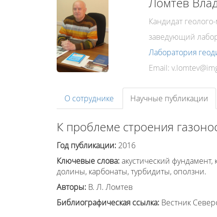
Ломтев Вла
Кандидат геолого
заведующий лабо
Лаборатория геод
Email:
О сотруднике
Научные публикации
К проблеме строения газоно
Год публикации:
2016
Ключевые слова:
акустический фундамент,
долины, карбонаты, турбидиты, оползни.
Авторы:
В. Л. Ломтев
Библиографическая ссылка:
Вестник Северо