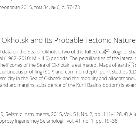
еология 2015, том 34, № 6, с. 57–73
f Okhotsk and Its Probable Tectonic Nature
al data on the Sea of Okhotsk, two of the fullest cat alogs of
l (1962–2010; M ≥ 4.0) periods. The peculiarities of the lateral
shelf zones of the Sea of Okhotsk is estimated. Maps of earth
ontinuous profiling (SCP) and common depth point studies (CDP
ismicity in the Sea of Okhotsk and the mobility and allochthonou
sland arc margins, subsidence of the Kuril Basin’s bottom) is exa
Seismic Instruments, 2015, Vol. 51, No. 2, pp. 111–128. © Aller
oprosy Ingenernoy Seismologii, vol. 41, no. 1, pp. 19–38.