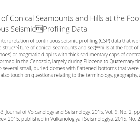
 of Conical Seamounts and Hills at the Foo
uous SeismicProfiling Data
nterpretation of continuous seismic profiling (CSP) data that we
e struc ture of conical seamounts and seahills at the foot of 
oes) or magmatic diapirs with thick sedimentary caps of contrast
ormed in the Cenozoic, largely during Pliocene to Quaternary t
o several small, buried domes with flattened bottoms that wer
also touch on questions relating to the terminology, geography,
Journal of Volcanology and Seismology, 2015, Vol. 9, No. 2, pp.
keev, 2015, published in Vulkanologiya i Seismologiya, 2015, No. 