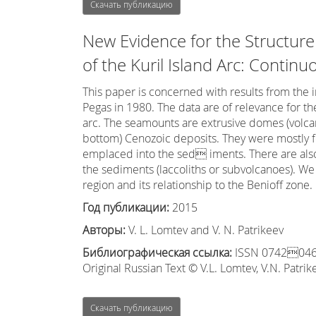
Скачать публикацию
New Evidence for the Structure
of the Kuril Island Arc: Contin
This paper is concerned with results from the i
Pegas in 1980. The data are of relevance for th
arc. The seamounts are extrusive domes (volcan
bottom) Cenozoic deposits. They were mostly f
emplaced into the sed iments. There are als
the sediments (laccoliths or subvolcanoes). We 
region and its relationship to the Benioff zone.
Год публикации:
2015
Авторы:
V. L. Lomtev and V. N. Patrikeev
Библиографическая ссылка:
ISSN 07420463, 
Original Russian Text © V.L. Lomtev, V.N. Patri
Скачать публикацию