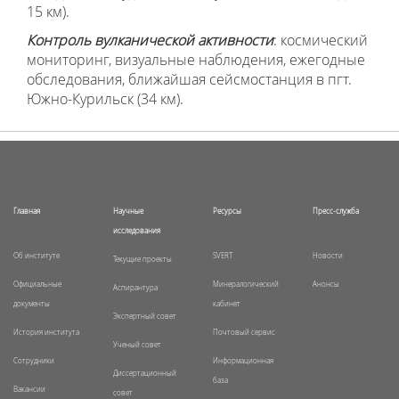
15 км).
Контроль вулканической активности
: космический
мониторинг, визуальные наблюдения, ежегодные
обследования, ближайшая сейсмостанция в пгт.
Южно-Курильск (34 км).
Главная
Научные
Ресурсы
Пресс-служба
исследования
Об институте
SVERT
Новости
Текущие проекты
Официальные
Минералогический
Анонсы
Аспирантура
документы
кабинет
Экспертный совет
История института
Почтовый сервис
Ученый совет
Сотрудники
Информационная
Диссертационный
база
Вакансии
совет