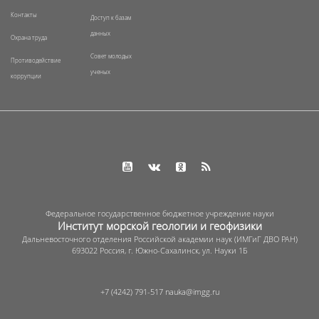
Контакты
Доступ к базам
данных
Охрана труда
Совет молодых
Противодействие
ученых
коррупции
Федеральное государственное бюджетное учреждение науки
Институт морской геологии и геофизики
Дальневосточного отделения Российской академии наук (ИМГиГ ДВО РАН)
693022 Россия, г. Южно-Сахалинск, ул. Науки 1Б
+7 (4242) 791-517