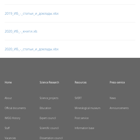
2019_ИБ_-_статьи_и_доклады.xlsx
2020_ИБ_-_книги.xls
2020_ИБ_-_статьи_и_доклады.xlsx
Home
Science Research
Resources
Press-service
About
Science_projects
SVERT
News
Official documents
Education
Mineralogical museum
Announcements
IMGG History
Expert council
Post service
Staff
Scientific council
Information base
Vacancies
Dissertation council