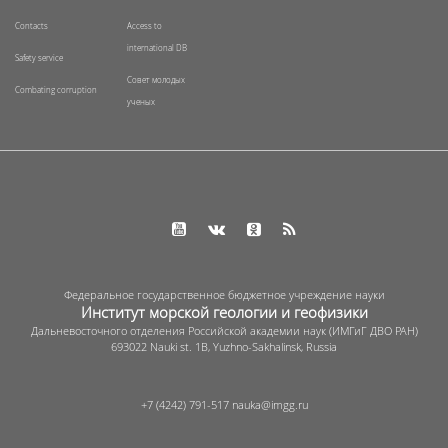
Contacts
Access to
international DB
Safety service
Совет молодых
Combating corruption
ученых
Федеральное государственное бюджетное учреждение науки
Институт морской геологии и геофизики
Дальневосточного отделения Российской академии наук (ИМГиГ ДВО РАН)
693022 Nauki st. 1B, Yuzhno-Sakhalinsk, Russia
+7 (4242) 791-517