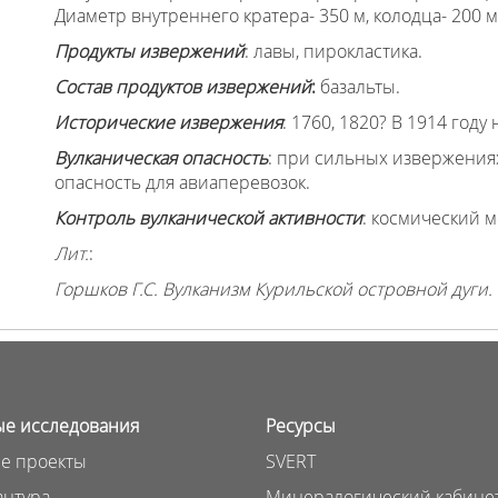
Диаметр внутреннего кратера- 350 м, колодца- 200 м
Продукты извержений
: лавы, пирокластика.
Состав продуктов извержений
:
базальты.
Исторические извержения
: 1760, 1820? В 1914 год
Вулканическая опасность
: при сильных извержения
опасность для авиаперевозок.
Контроль вулканической активности
: космический 
Лит.
:
Горшков Г.С. Вулканизм Курильской островной дуги. 
е исследования
Ресурсы
е проекты
SVERT
нтура
Минералогический кабине