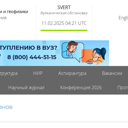
SVERT
и и геофизики
Вулканическая обстановка
ния
Engl
11.02.2025 04:21 UTC
труктура
НИР
Аспирантура
Вакансии
Научный журнал
Конференция 2026
Прот
канов