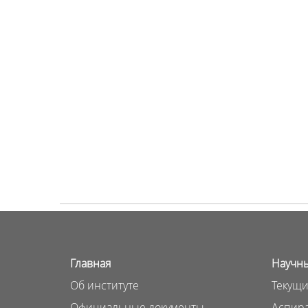
Главная
Научны
Об институте
Текущи
Официальные документы
Аспира