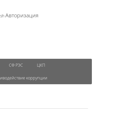
Авторизация
ish
СФ РЭС
ЦКП
иводействие коррупции