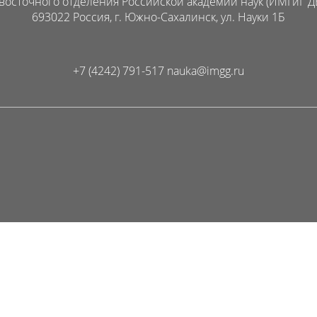
восточного отделения Российской академии наук (ИМГиГ Д
693022 Россия, г. Южно-Сахалинск, ул. Науки 1Б
+7 (4242) 791-517