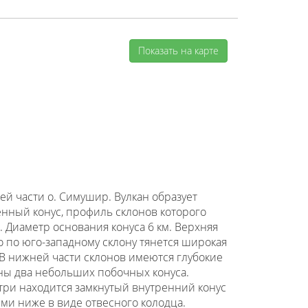
Показать на карте
ней части о. Симушир. Вулкан образует
нный конус, профиль склонов которого
 Диаметр основания конуса 6 км. Верхняя
о по юго-западному склону тянется широкая
 В нижней части склонов имеются глубокие
ны два небольших побочных конуса.
три находится замкнутый внутренний конус
и ниже в виде отвесного колодца.