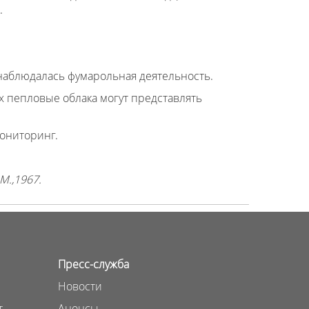
.
у наблюдалась фумарольная деятельность.
х пепловые облака могут представлять
мониторинг.
М.,1967.
Пресс-служба
Новости
т
Анонсы