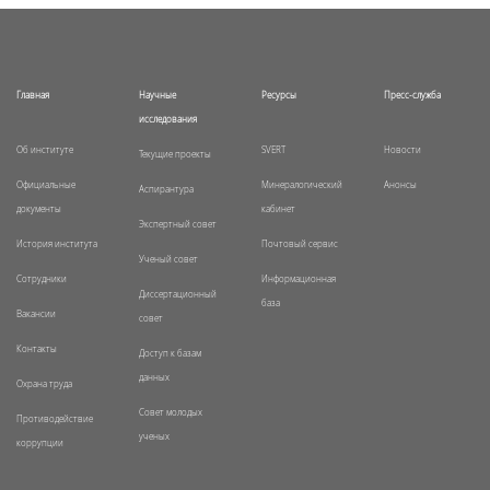
Главная
Научные
Ресурсы
Пресс-служба
исследования
Об институте
SVERT
Новости
Текущие проекты
Официальные
Минералогический
Анонсы
Аспирантура
документы
кабинет
Экспертный совет
История института
Почтовый сервис
Ученый совет
Сотрудники
Информационная
Диссертационный
база
Вакансии
совет
Контакты
Доступ к базам
данных
Охрана труда
Совет молодых
Противодействие
ученых
коррупции