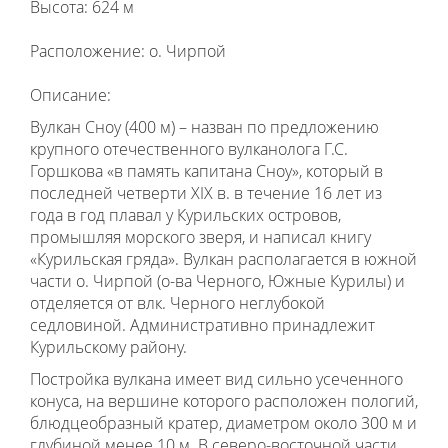
Высота: 624 м
Расположение: о. Чирпой
Описание:
Вулкан Сноу (400 м) – назван по предложению
крупного отечественного вулканолога Г.С.
Горшкова «в память капитана Сноу», который в
последней четверти XIX в. в течение 16 лет из
года в год плавал у Курильских островов,
промышляя морского зверя, и написал книгу
«Курильская гряда». Вулкан
располагается в южной
части о. Чирпой (о-ва Черного, Южные Курилы) и
отделяется от влк. Черного неглубокой
седловиной. Административно принадлежит
Курильскому району.
Постройка вулкана имеет вид сильно усеченного
конуса, на вершине которого расположен пологий,
блюдцеобразный кратер, диаметром около 300 м и
глубиной менее 10 м. В северо-восточной части