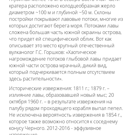
кратера расположено колодцеобразная жерло
диаметром ~100 м и глубиной ~50 м. Склоны
постройки покрывают лавовые потоки, многие из
которых достигают берега моря. Потоками лавы
сложена большая часть южной окраины острова,
что придет ей специфический облик. Вот как
описывает это место крупный отечественный
вулканолог Г.С. Горшков: «Хаотическое
нагромождение потоков глыбовой лавы придает
южной части острова мрачный, дикий вид,
который подчеркивается полным отсутствием
здесь растительности».
Исторические извержения: 1811 г.; 1879 г. –
излияние лавы, образовавшей новый мыс; 20
октября 1960 г. – в результате извержения на
палубу рядом проходящего корабля выпал пепел.
Не исключена вероятность извержения в 1854 г.,
которое также возможно относится к соседнему
конусу Черного. 2012-2016 - эффузивное
извержение.