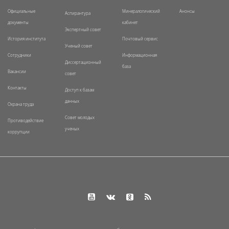
Официальные
Минералогический
Анонсы
Аспирантура
документы
кабинет
Экспертный совет
История института
Почтовый сервис
Ученый совет
Сотрудники
Информационная
Диссертационный
база
Вакансии
совет
Контакты
Доступ к базам
данных
Охрана труда
Совет молодых
Противодействие
ученых
коррупции