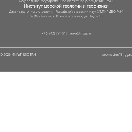
Федеральное государственное бюджетное учреждение науки
Институт морской геологии и геофизики
Дальневосточного отделения Российской академии наук (ИМГиГ ДВО РАН)
693022 Россия, г. Южно-Сахалинск, ул. Науки 1Б
+7 (4242) 791-517
© 2026 ИМГиГ ДВО РАН