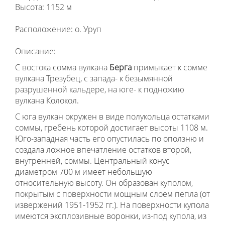
Высота: 1152 м
Расположение: о. Уруп
Описание:
С востока сомма вулкана
Берга
примыкает к сомме
вулкана Трезубец, с запада- к безымянной
разрушенной кальдере, на юге- к подножию
вулкана Колокол.
С юга вулкан окружен в виде полукольца остатками
соммы, гребень которой достигает высоты 1108 м.
Юго-западная часть его опустилась по оползню и
создала ложное впечатление остатков второй,
внутренней, соммы. Центральный конус
диаметром 700 м имеет небольшую
относительную высоту. Он образован куполом,
покрытым с поверхности мощным слоем пепла (от
извержений 1951-1952 гг.). На поверхности купола
имеются эксплозивные воронки, из-под купола, из