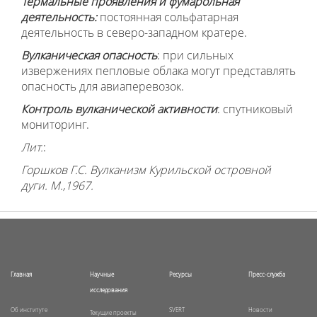
Термальные проявления и фумарольная
деятельность:
постоянная сольфатарная
деятельность в северо-западном кратере.
Вулканическая опасность
: при сильных
извержениях пепловые облака могут представлять
опасность для авиаперевозок.
Контроль вулканической активности
: спутниковый
мониторинг.
Лит.
:
Горшков Г.С. Вулканизм Курильской островной
дуги. М.,1967.
Главная
Научные
Ресурсы
Пресс-служба
исследования
Об институте
SVERT
Новости
Текущие проекты