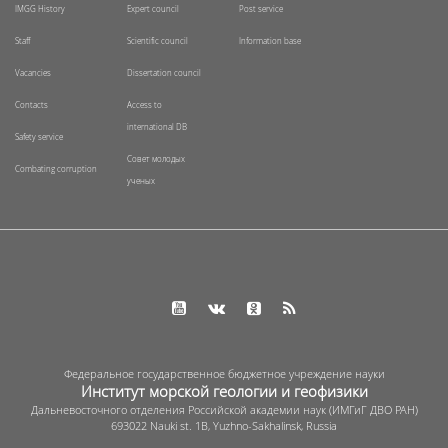
IMGG History
Expert council
Post service
Staff
Scientific council
Information base
Vacancies
Dissertation council
Contacts
Access to
international DB
Safety service
Совет молодых
Combating corruption
ученых
Федеральное государственное бюджетное учреждение науки
Институт морской геологии и геофизики
Дальневосточного отделения Российской академии наук (ИМГиГ ДВО РАН)
693022 Nauki st. 1B, Yuzhno-Sakhalinsk, Russia