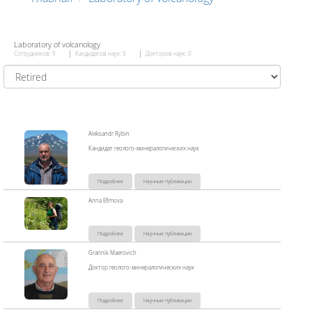
Laboratory of volcanology
Сотрудников: 9
Кандидатов наук: 5
Докторов наук: 0
Aleksandr Rybin
Кандидат геолого-минералогических наук
Подробнее
Научные публикации
Anna Efimova
Подробнее
Научные публикации
Grannik Maerovich
Доктор геолого-минералогических наук
Подробнее
Научные публикации