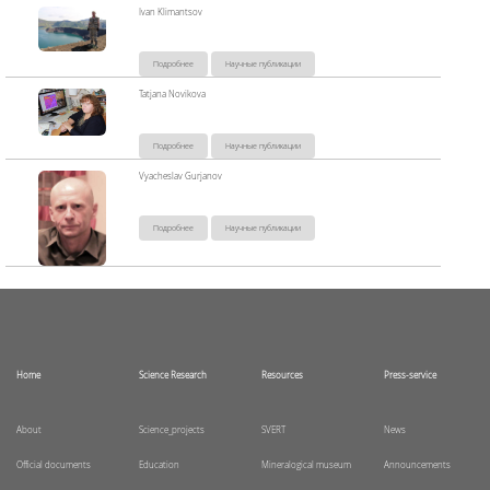
Ivan Klimantsov
Подробнее
Научные публикации
Tatjana Novikova
Подробнее
Научные публикации
Vyacheslav Gurjanov
Подробнее
Научные публикации
Home
Science Research
Resources
Press-service
About
Science_projects
SVERT
News
Official documents
Education
Mineralogical museum
Announcements