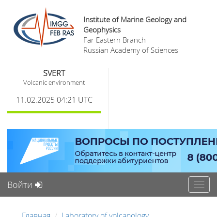
Institute of Marine Geology and
Geophysics
Far Eastern Branch
Russian Academy of Sciences
SVERT
Volcanic environment
11.02.2025 04:21 UTC
Войти
Toggl
navig
Главная
Laboratory of volcanology