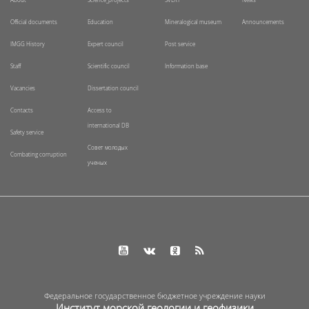
About
Science_projects
SVERT
News
Official documents
Education
Mineralogical museum
Announcements
IMGG History
Expert council
Post service
Staff
Scientific council
Information base
Vacancies
Dissertation council
Contacts
Access to
international DB
Safety service
Совет молодых
Combating corruption
ученых
Федеральное государственное бюджетное учреждение науки
Институт морской геологии и геофизики