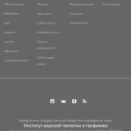
Official documents
Education
Mineralogical museum
Announcements
IMGG History
Expert council
Post service
Staff
Scientific council
Information base
Vacancies
Dissertation council
Contacts
Access to
international DB
Safety service
Совет молодых
Combating corruption
ученых
Федеральное государственное бюджетное учреждение науки
Институт морской геологии и геофизики
Дальневосточного отделения Российской академии наук (ИМГиГ ДВО РАН)