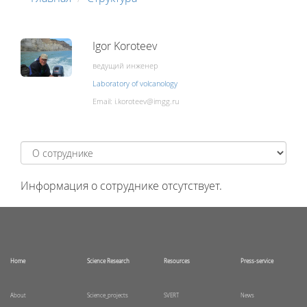
Igor Koroteev
ведущий инженер
Laboratory of volcanology
Email:
Информация о сотруднике отсутствует.
Home
Science Research
Resources
Press-service
About
Science_projects
SVERT
News