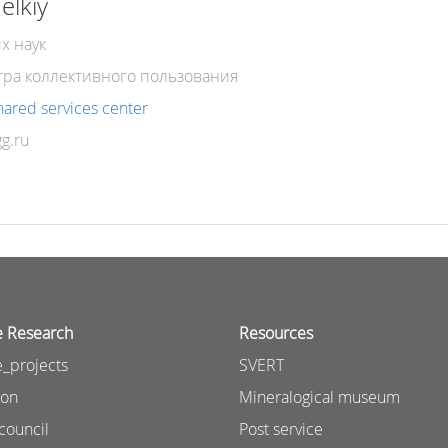
elkiy
х наук
тра коллективного пользования
hared services center
e Research
Resources
_projects
SVERT
ion
Mineralogical museum
council
Post service