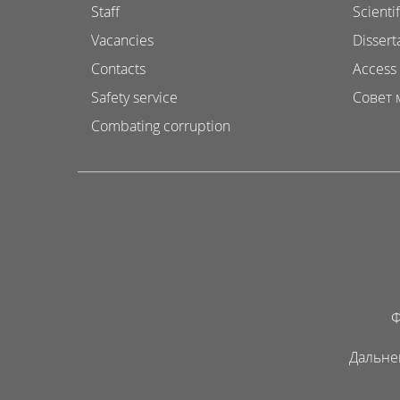
Staff
Scientif
Vacancies
Dissert
Contacts
Access 
Safety service
Совет 
Combating corruption
Ф
Дальне