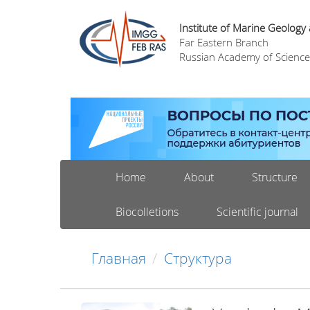
Institute of Marine Geology
Far Eastern Branch
Russian Academy of Science
Home
About
Structure
Biocolletions
Scientific journal
Главная
Структура