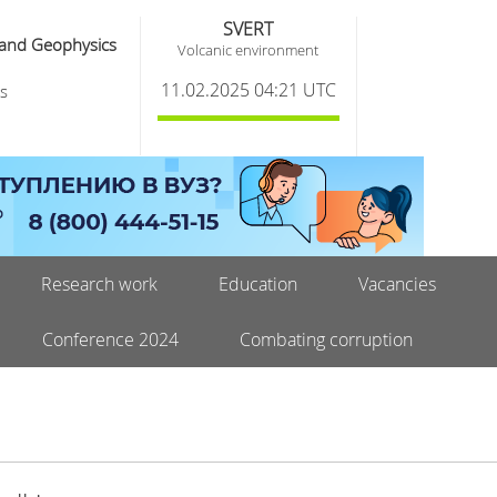
SVERT
 and Geophysics
Volcanic environment
11.02.2025 04:21 UTC
s
Research work
Education
Vacancies
Conference 2024
Combating corruption