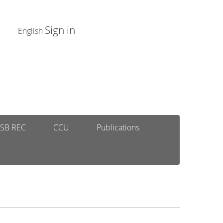
Sign in
English
SB REC
CCU
Publications