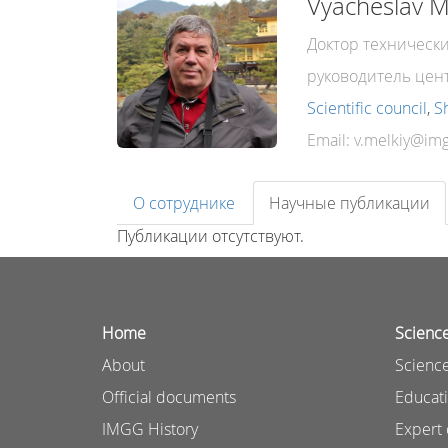
Vyacheslav M
Доктор технически
руководитель цен
Scientific council
,
S
Email:
О сотруднике
Научные публикации
Публикации отсутствуют.
Home
Scienc
About
Science
Official documents
Educat
IMGG History
Expert 