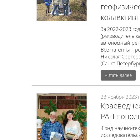
геофизичес
коллектив
За 2022-2023 го
(руководитель ка
автономный реги
Все патенты – р
Николая Сергеев
(Санкт-Петербур
Читать далее
23 ноября 2023 г
Краеведче
РАН попол
Фонд научно-тех
исследовательск