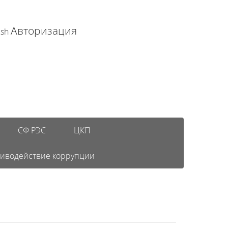
Авторизация
ish
СФ РЭС
ЦКП
иводействие коррупции