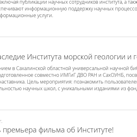
включая публикации научных сотрудников института, а та
спечивают информационную поддержку научных процессов
формационные услуги.
следие Института морской геологии и 
нием в Сахалинской областной универсальной научной би
одготовленное совместно ИМГиГ ДВО РАН и СахОУНБ, посв
 наставника. Цель мероприятия: познакомить пользовател
ельностью научных школ, с уникальными изданиями из фон
г.
 премьера фильма об Институте!