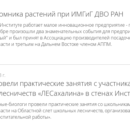
томника растений при ИМГиГ ДВО РАН
 Институте работает малое инновационное предприятие -
бре произошли два знаменательных события для предприят
й" и был принят в Ассоциацию производителей посадочн
асти и третьим на Дальнем Востоке членом АППМ.
 г.
вели практические занятия с участник
есничеств «ЛЕСахалина» в стенах Инст
еные-биологи провели практические занятия со школьник
ласти на Областной слет школьных лесничеств, организо
спитательной работы».