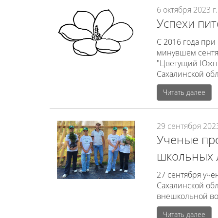
6 октября 2023 г.
Успехи пи
С 2016 года при
минувшем сентя
"Цветущий Южны
Сахалинской обл
Читать далее
29 сентября 2023
Ученые про
школьных л
27 сентября уч
Сахалинской об
внешкольной во
Читать далее