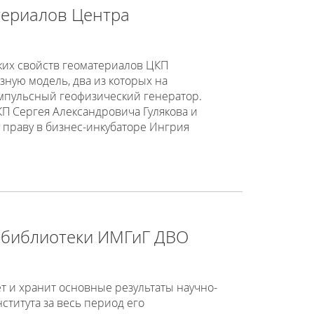
териалов Центра
ких свойств геоматериалов ЦКП
езную модель, два из которых на
импульсный геофизический генератор.
КП Сергея Александровича Гулякова и
 праву в бизнес-инкубаторе Ингрия
й библиотеки ИМГиГ ДВО
т и хранит основные результаты научно-
титута за весь период его