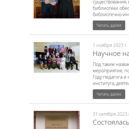
существования, 
библиотеки обе
библиотечно-ин
Читать далее
1 ноября 2023 г.
Научное на
Под таким назва
мероприятие, п
Году педагога и
института, деят
Читать далее
31 октября 2023 
Состоялась