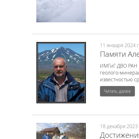
11 января 2024 г
Памяти Але
ИМГиГ ДВО РАН с
геолого-минера
известностью ср
Читать далее
18 декабря 2023 
Достижения