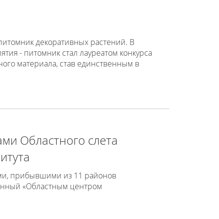
 питомник декоративных растений. В
ия - питомник стал лауреатом конкурса
ого материала, став единственным в
ами Областного слета
итута
ами, прибывшими из 11 районов
ванный «Областным центром