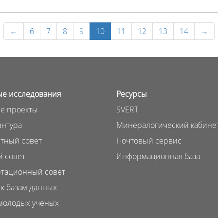
←
6
7
8
9
10
11
12
13
14
→
е исследования
Ресурсы
е проекты
SVERT
нтура
Минералогический кабине
тный совет
Почтовый сервис
 совет
Информационная база
тационный совет
 к базам данных
молодых ученых