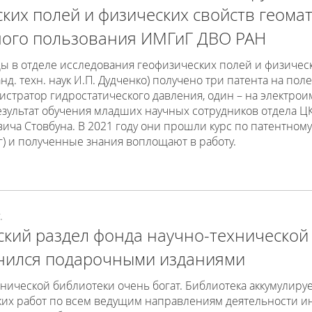
ких полей и физических свойств геома
ного пользования ИМГиГ ДВО РАН
ды в отделе исследования геофизических полей и физичес
нд. техн. наук И.П. Дудченко) получено три патента на пол
стратор гидростатического давления, один – на электро
езультат обучения младших научных сотрудников отдела Ц
ича Стовбуна. В 2021 году они прошли курс по патентному
г) и полученные знания воплощают в работу.
.
ский раздел фонда научно-техническо
нился подарочными изданиями
нической библиотеки очень богат. Библиотека аккумулируе
их работ по всем ведущим направлениям деятельности инс