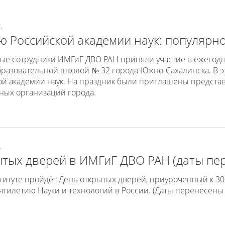
.
ю Российской академии наук: популярн
ные сотрудники ИМГиГ ДВО РАН приняли участие в ежегод
разовательной школой № 32 города Южно-Сахалинска. В э
ой академии наук. На праздник были приглашены предста
ных организаций города.
.
ытых дверей в ИМГиГ ДВО РАН (даты пе
ституте пройдёт День открытых дверей, приуроченный к 3
есятилетию Науки и технологий в России. (Даты перенесены 